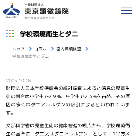
戻る
食品等の検査
学校環境衛生とダニ
検便(腸内細菌検査)
各種検査・サービス
トップ
コラム
室内環境検査
簡易専用水道検査
学校環境衛生とダニ
財団情報
各種検査窓口のご案内
アクセス
2005.10.18
衛生検査とHACCP
財団法人日本学校保健会の統計調査によると喘息の児童生
採用情報
徒の割合は小学生で2.9％、中学生で2.3％を占め、その原
水質検査
因の多くはダニアレルゲンの吸引によるといわれていま
す。
食と環境のコラム
環境検査
文部科学省は児童生徒の健康増進の観点から、学校環境衛
公益事業
研修・セミナー
生の基準に「ダニ又はダニアレルゲン」として「1平方メ