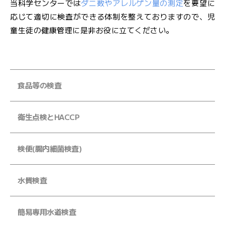
当科学センターでは
ダニ数やアレルゲン量の測定
を要望に
文
応じて適切に検査ができる体制を整えておりますので、児
字
童生徒の健康管理に是非お役に立てください。
大
サ
中
小
イ
ズ
食品等の検査
お
衛生点検とHACCP
問
い
検便(腸内細菌検査)
合
わ
せ
水質検査
メ
簡易専用水道検査
ー