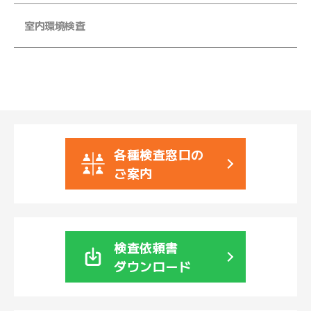
ル
マ
室内環境検査
ガ
ジ
ン
各種検査窓口の
ご案内
検査依頼書
ダウンロード