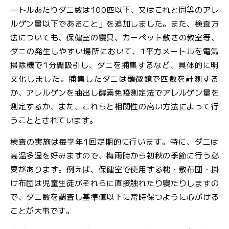
ートルあたりダニ数は100匹以下、又はこれと同等のアレ
JFS規格の監査・取得支援
ルゲン量以下であること」を追加しました。また、検査方
法についても、保健室の寝具、カーペット敷きの教室等、
各検査のご依頼用紙
検
ダニの発生しやすい場所において、1平方メートルを電気
査
掃除機で1分間吸引し、ダニを捕集するなど、具体的に明
窓
文化しました。捕集したダニは顕微鏡で匹数を計測する
口
か、アレルゲンを抽出し酵素免疫測定法でアレルゲン量を
の
測定するか、また、これらと相関性の高い方法によって行
ご
うこととされています。
案
内
検査の実施は毎学年1回定期的に行います。特に、ダニは
高温多湿を好みますので、梅雨時から初秋の季節に行う必
検
要があります。例えば、保健室で使用する枕・敷布団・掛
査
け布団は児童生徒がそれらに直接触れたり寝たりしますの
依
で、ダニ数を調査し基準値以下に常時保つように心がける
頼
ことが大事です。
書