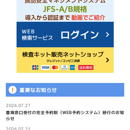
JFS規格の監査・取得支援
各検査のご依頼用紙
検
査
窓
口
の
ご
案
内
重要なお知らせ
検
査
2026.07.27
依
豊海窓口受付の完全予約制（WEB予約システム）移行のお知
頼
らせ
書
2026.07.21