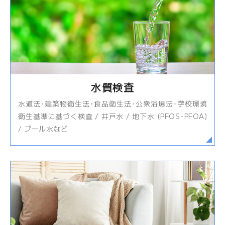
水質検査
水道法･建築物衛生法･食品衛生法･公衆浴場法･学校環境
衛生基準に基づく検査 / 井戸水 / 地下水 (PFOS･PFOA)
/ プール水など