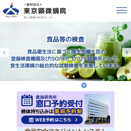
戻る
食品等の検査
検便(腸内細菌検査)
各種検査・サービス
簡易専用水道検査
財団情報
各種検査窓口のご案内
アクセス
衛生検査とHACCP
採用情報
水質検査
食と環境のコラム
環境検査
公益事業
研修・セミナー