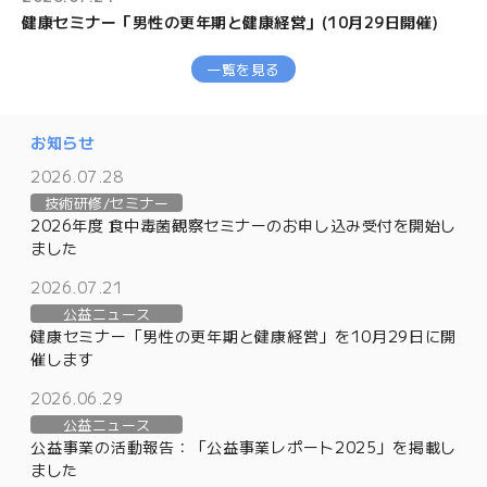
文
健康セミナー「男性の更年期と健康経営」(10月29日開催)
字
大
サ
中
小
一覧を見る
イ
ズ
お知らせ
2026.07.28
技術研修/セミナー
2026年度 食中毒菌観察セミナーのお申し込み受付を開始し
お
ました
問
2026.07.21
い
公益ニュース
合
健康セミナー「男性の更年期と健康経営」を10月29日に開
わ
催します
せ
2026.06.29
公益ニュース
メ
公益事業の活動報告：「公益事業レポート2025」を掲載し
ー
ました