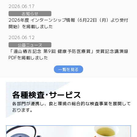
ル
2026.06.17
マ
お知らせ
ガ
2026年度 インターンシップ情報（6月22日（月）より受付
ジ
開始）を掲載しました
ン
2026.06.12
公益ニュース
「遠山椿吉記念 第9回 健康予防医療賞」受賞記念講演録
PDFを掲載しました
一覧を見る
各種検査･サービス
各部門が連携し、食と環境の総合的な検査事業を展開して
おります。