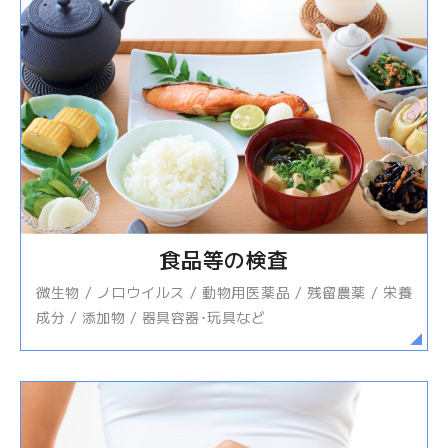
食品等の検査
微生物 / ノロウイルス / 動物用医薬品 / 残留農薬 / 栄養
成分 / 添加物 / 器具容器･玩具など