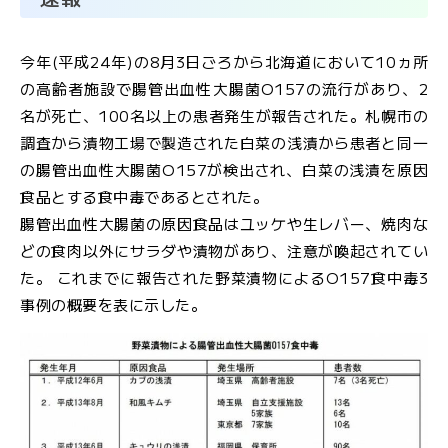
JFS規格の監査・取得支援
今年(平成24年)の8月3日ごろから北海道において10ヵ所
の高齢者施設で腸管出血性大腸菌O157の流行があり、2
各検査のご依頼用紙
検
名が死亡、100名以上の患者発生が報告された。札幌市の
査
窓
調査から漬物工場で製造された白菜の浅漬から患者と同一
口
の腸管出血性大腸菌O157が検出され、白菜の浅漬を原因
の
食品とする食中毒であるとされた。
ご
腸管出血性大腸菌の原因食品はユッケや生レバー、焼肉な
案
どの食肉以外にサラダや漬物があり、注意が喚起されてい
内
た。 これまでに報告された野菜漬物によるO157食中毒3
事例の概要を表に示した。
検
査
依
頼
書