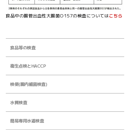
文
字
食品中の腸管出血性大腸菌O157の検査については
こちら
大
サ
中
小
イ
ズ
食品等の検査
衛生点検とHACCP
お
問
い
検便(腸内細菌検査)
合
わ
せ
水質検査
メ
簡易専用水道検査
ー