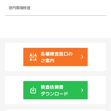
ル
室内環境検査
マ
ガ
ジ
ン
各種検査窓口の
ご案内
検査依頼書
ダウンロード