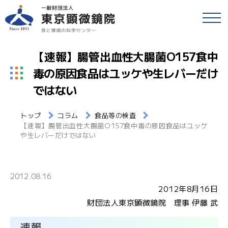
戻る
食品等の検査
【速報】腸管出血性大腸菌O157食中
検便(腸内細菌検査)
毒の原因食品はユッケや生レバーだけ
各種検査・サービス
簡易専用水道検査
ではない
財団情報
各種検査窓口のご案内
トップ
コラム
食品等の検査
【速報】腸管出血性大腸菌O157食中毒の原因食品はユッケ
アクセス
や生レバーだけではない
衛生検査とHACCP
採用情報
水質検査
2012.08.16
2012年8月16日
食と環境のコラム
環境検査
財団法人東京顕微鏡院 理事 伊藤 武
公益事業
研修・セミナー
速報