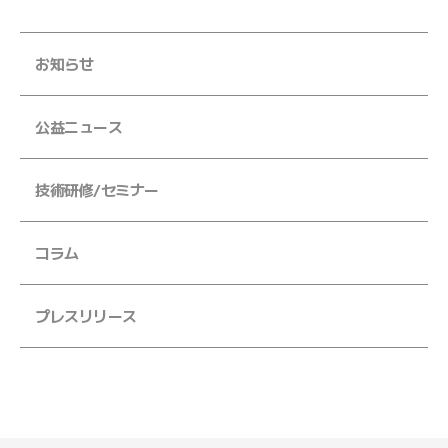
JFS規格の監査・取得支援
お知らせ
各検査のご依頼用紙
検
査
公益ニュース
窓
口
の
技術研修/セミナー
ご
案
コラム
内
プレスリリース
検
査
依
頼
書