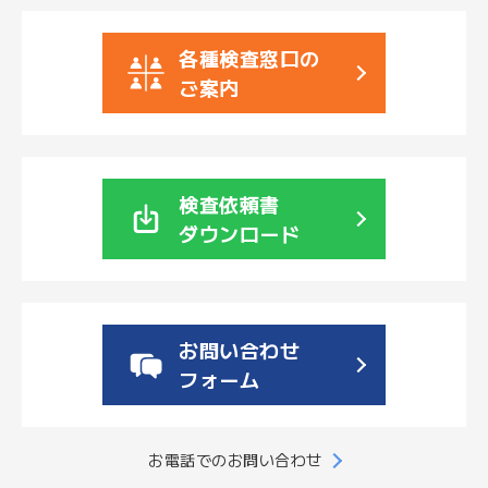
文
字
各種検査窓口の
大
サ
中
小
ご案内
イ
ズ
検査依頼書
ダウンロード
お
問
い
合
お問い合わせ
わ
フォーム
せ
メ
お電話でのお問い合わせ
ー