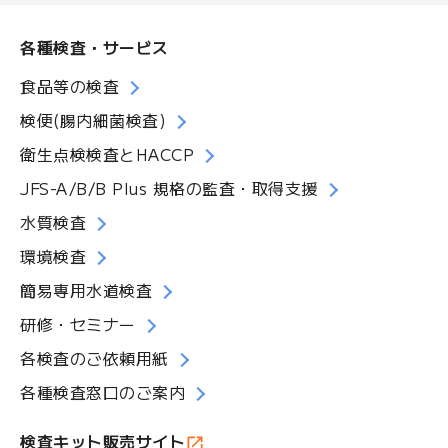
ル
マ
各種検査・サービス
ガ
ジ
食品等の検査
ン
検便(腸内細菌検査)
衛生点検検査とHACCP
JFS-A/B/B Plus 規格の監査・取得支援
水質検査
環境検査
簡易専用水道検査
研修・セミナー
各検査のご依頼用紙
各種検査窓口のご案内
検査キット販売サイト