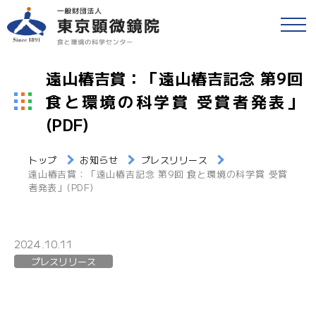
戻る
食品等の検査
遠山椿吉賞：「遠山椿吉記念 第9回
検便(腸内細菌検査)
食と環境の科学賞 受賞者発表」
各種検査・サービス
簡易専用水道検査
(PDF)
財団情報
各種検査窓口のご案内
トップ
お知らせ
プレスリリース
遠山椿吉賞：「遠山椿吉記念 第9回 食と環境の科学賞 受賞
アクセス
者発表」(PDF)
衛生検査とHACCP
採用情報
水質検査
2024.10.11
食と環境のコラム
プレスリリース
環境検査
公益事業
研修・セミナー