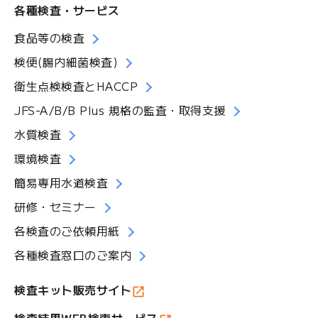
ル
各種検査・サービス
マ
食品等の検査
ガ
ジ
検便(腸内細菌検査)
ン
衛生点検検査とHACCP
JFS-A/B/B Plus 規格の監査・取得支援
水質検査
環境検査
簡易専用水道検査
研修・セミナー
各検査のご依頼用紙
各種検査窓口のご案内
検査キット販売サイト
検査結果WEB検索サービス