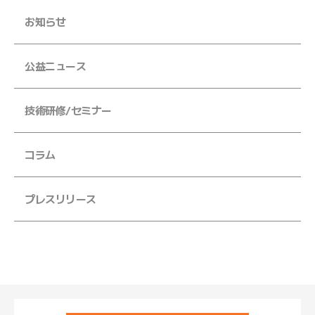
お知らせ
JFS規格の監査・取得支援
各検査のご依頼用紙
検
公益ニュース
査
窓
技術研修/セミナー
口
の
ご
コラム
案
内
プレスリリース
検
査
依
頼
書