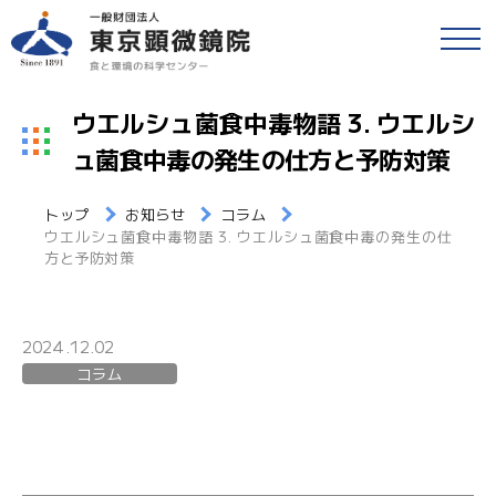
戻る
食品等の検査
ウエルシュ菌食中毒物語 3. ウエルシ
検便(腸内細菌検査)
ュ菌食中毒の発生の仕方と予防対策
各種検査・サービス
簡易専用水道検査
トップ
お知らせ
コラム
財団情報
ウエルシュ菌食中毒物語 3. ウエルシュ菌食中毒の発生の仕
各種検査窓口のご案内
方と予防対策
アクセス
衛生検査とHACCP
採用情報
2024.12.02
水質検査
コラム
食と環境のコラム
環境検査
公益事業
研修・セミナー