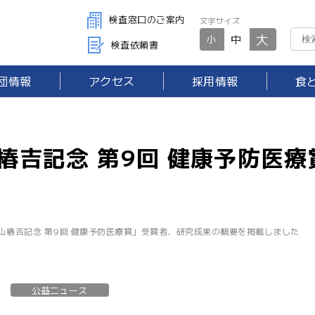
検査窓口のご案内
文字サイズ
大
中
小
検査依頼書
団情報
アクセス
採用情報
食
椿吉記念 第9回 健康予防医
山椿吉記念 第9回 健康予防医療賞」受賞者、研究成果の概要を掲載しました
公益ニュース