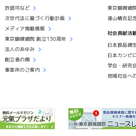
許認可など
東京顕微鏡
次世代法に基づく行動計画
遠山椿吉記
メディア掲載情報
社会貢献活
東京顕微鏡院 創立130周年
日本食品微
法人のあゆみ
日本カンピ
創立者の顔
学会・研究
事業所のご案内
地域社会へ