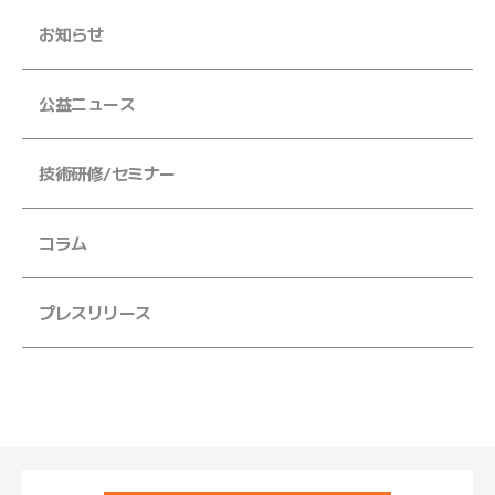
お知らせ
JFS規格の監査・取得支援
各検査のご依頼用紙
検
公益ニュース
査
窓
技術研修/セミナー
口
の
ご
コラム
案
内
プレスリリース
検
査
依
頼
書