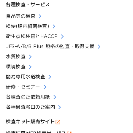
ル
各種検査・サービス
マ
食品等の検査
ガ
ジ
検便(腸内細菌検査)
ン
衛生点検検査とHACCP
JFS-A/B/B Plus 規格の監査・取得支援
水質検査
環境検査
簡易専用水道検査
研修・セミナー
各検査のご依頼用紙
各種検査窓口のご案内
検査キット販売サイト
検査結果WEB検索サービス