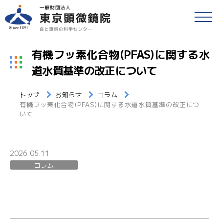
戻る
食品等の検査
有機フッ素化合物(PFAS)に関する水
検便(腸内細菌検査)
道水質基準の改正について
各種検査・サービス
簡易専用水道検査
トップ
お知らせ
コラム
財団情報
有機フッ素化合物(PFAS)に関する水道水質基準の改正につ
各種検査窓口のご案内
いて
アクセス
衛生検査とHACCP
採用情報
2026.05.11
水質検査
コラム
食と環境のコラム
環境検査
公益事業
研修・セミナー