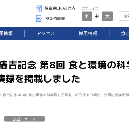
検査窓口のご案内
文字サイズ
大
中
小
検査依頼書
団情報
アクセス
採用情報
食
椿吉記念 第8回 食と環境の
演録を掲載しました
山椿吉記念 第8回 食と環境の科学賞」受賞者、研究成果の概要、受賞記念講演
公益ニュース