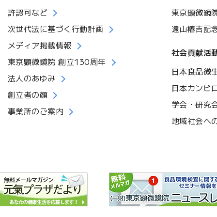
許認可など
東京顕微鏡
次世代法に基づく行動計画
遠山椿吉記
メディア掲載情報
社会貢献活
東京顕微鏡院 創立130周年
日本食品微
法人のあゆみ
日本カンピ
創立者の顔
学会・研究
事業所のご案内
地域社会へ