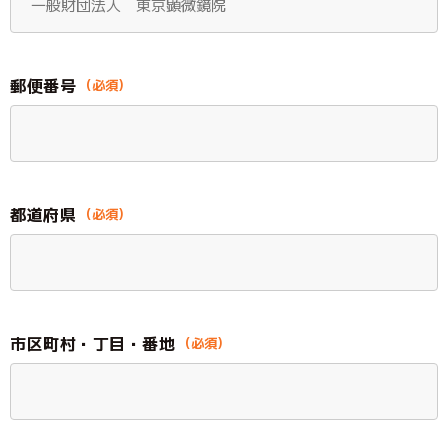
文
字
大
サ
中
小
郵便番号
イ
ズ
都道府県
お
問
い
合
わ
市区町村・丁目・番地
せ
メ
ー