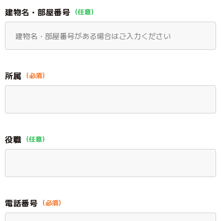
ル
建物名・部屋番号
マ
ガ
ジ
ン
所属
役職
電話番号