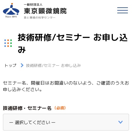
戻る
食品等の検査
検便(腸内細菌検査)
技術研修/セミナー お申し込
各種検査・サービス
み
簡易専用水道検査
財団情報
各種検査窓口のご案内
トップ
技術研修/セミナー お申し込み
アクセス
衛生検査とHACCP
セミナー名、開催日はお間違いのないよう、ご確認のうえお
申し込みください。
採用情報
水質検査
技術研修・セミナー名
食と環境のコラム
環境検査
公益事業
研修・セミナー