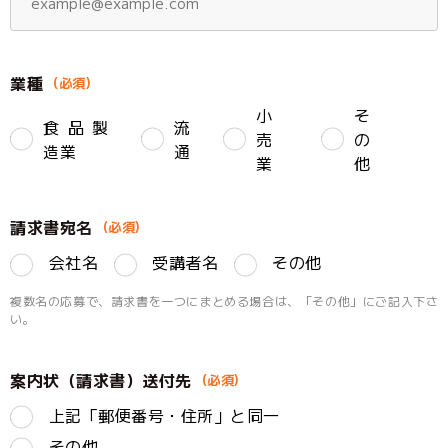
業種
小
そ
食品製
流
売
の
造業
通
業
他
請求書宛名
会社名
受講者名
その他
複数名の応募で、請求書を一つにまとめる場合は、「その他」にご記入下さ
い。
案内状（請求書）送付先
上記「郵便番号・住所」と同一
その他