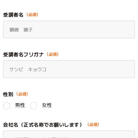
JFS規格の監査・取得支援
受講者名
各検査のご依頼用紙
検
査
窓
口
受講者名フリガナ
の
ご
案
内
性別
検
男性
女性
査
依
頼
会社名（正式名称でお願いします）
書