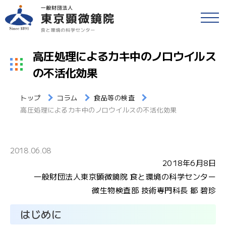
戻る
食品等の検査
高圧処理によるカキ中のノロウイルス
検便(腸内細菌検査)
の不活化効果
各種検査・サービス
簡易専用水道検査
トップ
コラム
食品等の検査
財団情報
各種検査窓口のご案内
高圧処理によるカキ中のノロウイルスの不活化効果
アクセス
衛生検査とHACCP
2018.06.08
採用情報
2018年6月8日
水質検査
一般財団法人東京顕微鏡院 食と環境の科学センター
食と環境のコラム
微生物検査部 技術専門科長 鄒 碧珍
環境検査
はじめに
公益事業
研修・セミナー