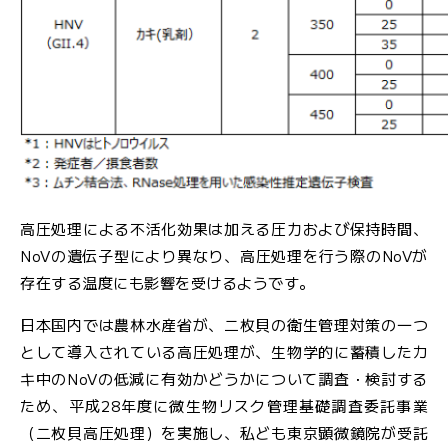
高圧処理による不活化効果は加える圧力および保持時間、
NoVの遺伝子型により異なり、高圧処理を行う際のNoVが
存在する温度にも影響を受けるようです。
日本国内では農林水産省が、二枚貝の衛生管理対策の一つ
として導入されている高圧処理が、生物学的に蓄積したカ
キ中のNoVの低減に有効かどうかについて調査・検討する
ため、平成28年度に微生物リスク管理基礎調査委託事業
（二枚貝高圧処理）を実施し、私ども東京顕微鏡院が受託