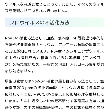
ウイルスを死滅させることです。ただし、すべてのウイル
文
字
スを死滅させているかは問いません。
大
サ
中
小
イ
ノロウイルスの不活化方法
ズ
NoVの不活化方法として加熱、紫外線、pH等物理化学的な
方法や次亜塩素酸ナトリウム、アルコール類等の消毒によ
る方法が知られています。NoVはインフルエンザウイルス
お
のような脂質を含む糖蛋白質からなる被膜（エンベロー
問
プ）を持たないため、一般的な消毒用アルコール製剤があ
い
まり効きません。
合
わ
厚生労働省ではNoVの不活化の最も確かな方法として、塩
せ
素濃度200 ppmの次亜塩素酸ナトリウム処理（清浄表面
に対して）と85～90℃で90秒以上の加熱処理を推奨して
メ
います。カキに汚染したNoVを不活化する確実な方法は加
ー
熱ですが、カキの身は加熱変性し、生の状態ではなくなり