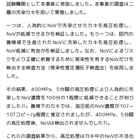
試験機関として本事業に参加しました。本事業の調査は二
種の汚染カキを用いて実施しました。
一つは、人為的にNoVで汚染させたカキを高圧処理し、
NoVが低減できるかを検証しました。もう一つは、国内の
養殖場で生産されたNoVに汚染したカキを高圧処理し、
NoV低減に有効かを検証しました。なお、NoVによるリス
クをより正確に把握するために感染性を有するNoVだけを
検出する検査方法（感染性推定遺伝子検査法）を採用しま
した。
その結果、400MPa、5分間の高圧処理により人為的に汚
染したNoV濃度を100分の1程度に低減できることが判り
2)
2
ました
。養殖下のカキでは、加圧前のNoV濃度が10
～
3
10
コピー/g程度と推定されましたが、400MPa、5分間
3)
の高圧処理後、NoVは検出されませんでした
。
これらの調査結果から、高圧処理はカキ中のNoVの不活化