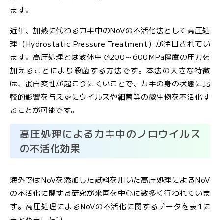
ル
ます。
マ
ガ
近年、加熱に代わるカキ中のNoVの不活化法として高圧処
ジ
理（Hydrostatic Pressure Treatment）が注目されてい
ン
ます。高圧処理とは液体中で200～600MPa程度の圧力を
加えることにより殺菌する方法です。本法の大きな特徴
は、蛋白変性が起こりにくいことで、カキの身の状態に比
較的影響を与えずにウイルスや細菌等の微生物を不活化す
ることが可能です。
高圧処理によるカキ中のノロウイルス
の不活化効果
海外ではNoVを添加した試料を用いた高圧処理によるNoV
の不活化に関する研究が米国を中心に数多く行われていま
す。高圧処理によるNoVの不活化に関するデータを表1に
1)
まとめました
。