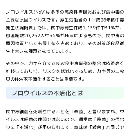
JFS規格の監査・取得支援
ノロウイルス(NoV)は冬季の感染性胃腸炎および食中毒の
主要な原因ウイルスです。厚生労働省の「平成28年食中毒
各検査のご依頼用紙
検
発生状況概要」では、食中毒発生件数1,139件中31％が、
査
患者総数20,252人中56％がNoVによるもので、食中毒の
窓
原因物質としても最上位を占めており、その対策が食品衛
口
生上大きな課題となっています。
の
ご
その中で、カキを介するNoV食中毒事例の割合は依然高く
案
推移しており1)、リスクを低減化するため、カキ等の二枚
内
貝のNoVを不活化することは重要です。
ノロウイルスの不活化とは
検
査
依
食中毒細菌を死滅させることを「殺菌」と言いますが、ウ
頼
イルスは細菌の仲間ではないので、通常は「殺菌」の代わ
書
りに「不活化」が用いられます。意味は「殺菌」と同じで