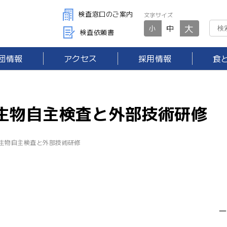
検査窓口のご案内
文字サイズ
大
中
小
検査依頼書
団情報
アクセス
採用情報
食
生物自主検査と外部技術研修
生物自主検査と外部技術研修
一