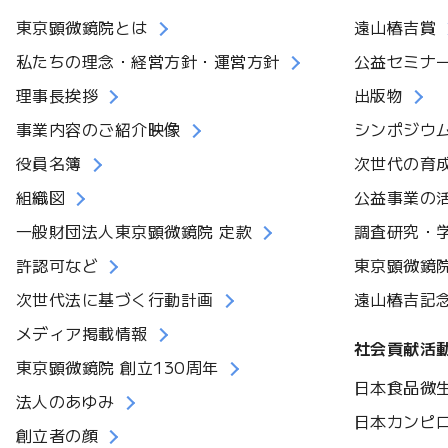
東京顕微鏡院とは
遠山椿吉賞
私たちの理念・経営方針・運営方針
公益セミナ
理事長挨拶
出版物
事業内容のご紹介映像
シンポジウ
役員名簿
次世代の育
組織図
公益事業の
一般財団法人東京顕微鏡院 定款
調査研究・
許認可など
東京顕微鏡
次世代法に基づく行動計画
遠山椿吉記
メディア掲載情報
社会貢献活
東京顕微鏡院 創立130周年
日本食品微
法人のあゆみ
日本カンピ
創立者の顔