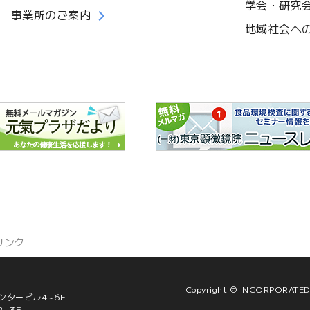
学会・研究
事業所のご案内
地域社会へ
リンク
Copyright © INCORPORAT
ンタービル4~6F
2~3F