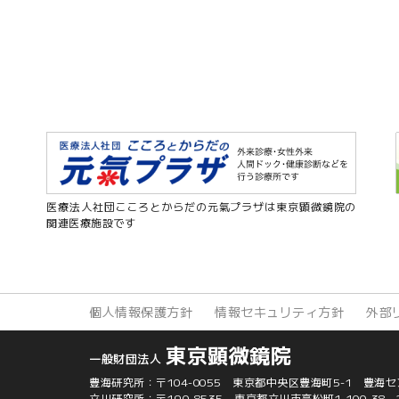
医療法人社団こころとからだの元氣プラザは東京顕微鏡院の
関連医療施設です
個人情報保護方針
情報セキュリティ方針
外部
東京顕微鏡院
一般財団法人
豊海研究所：
〒104-0055 東京都中央区豊海町5-1
豊海セ
立川研究所：
〒190-8535
東京都立川市高松町1-100-38 