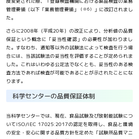
度変更された際、「登録検査機関における製品検査の業務
ル
（※6）
管理要領（以下「業務管理要領」
」に改訂されまし
マ
ガ
た。
ジ
さらに2008年（平成20年）の改正により、分析値の品質
ン
保証という概念に「妥当性確認」の必要性が加わりまし
た。すなわち、通知等以外の試験法によって検査を行う場
合には、当該試験法の妥当性を評価することが定められま
した。これはいわゆる公定法でなくとも、妥当性のある検
査方法であれば検査が可能であることが示されたことにな
ります。
科学センターの品質保証体制
当科学センターでは、現在、食品試験及び放射能試験につ
いてISO/IEC 17025:2017の認定を取得し、食品と環境
の安全・安心に関する品質方針を定めた「試験所品質マニ