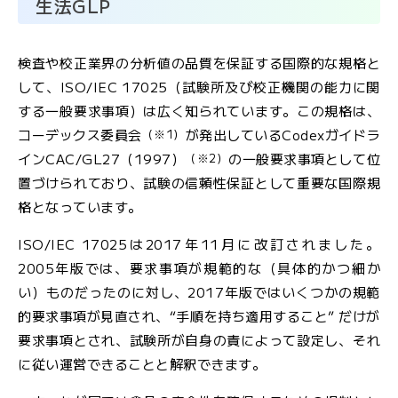
生法GLP
JFS規格の監査・取得支援
検査や校正業界の分析値の品質を保証する国際的な規格と
各検査のご依頼用紙
検
して、ISO/IEC 17025（試験所及び校正機関の能力に関
査
する一般要求事項）は広く知られています。この規格は、
窓
（※1）
コーデックス委員会
が発出しているCodexガイドラ
口
（※2）
インCAC/GL27（1997）
の一般要求事項として位
の
置づけられており、試験の信頼性保証として重要な国際規
ご
格となっています。
案
内
ISO/IEC 17025は2017年11月に改訂されました。
2005年版では、要求事項が規範的な（具体的かつ細か
い）ものだったのに対し、2017年版ではいくつかの規範
検
査
的要求事項が見直され、“手順を持ち適用すること” だけが
依
要求事項とされ、試験所が自身の責によって設定し、それ
頼
に従い運営できることと解釈できます。
書