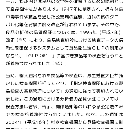
一方、わが国では食品の安全性を確保するための規制とし
文
て食品衛生法があります。1947年に制定され、様々な食
字
中毒事件や食品を通した公害病の経験、近代の食のグロー
大
サ
中
小
バル化等を背景に度々改正が行われています。その中で、
イ
ズ
食品分析値の品質保証については、1995年（平成7年）
（※3）
改正
により、食品検査施設における検査データの信
頼性を確保するシステムとして食品衛生法ＧＬＰの制定が
（※4）
なされ、「GLP
」に基づき食品等の検査を行うこと
（※5）
が義務づけられました
。
お
問
当時、輸入届出された食品等の検査は、厚生労働大臣が指
い
定した検査機関が担っており、「指定検査機関における製
合
品検査の業務管理について」の通知に従って実施されてい
わ
ました。この通知における分析値の品質保証については、
せ
検査方法は省令、告示、関係通知等のいわゆる公定法のみ
での検査が義務付けられていました。なお、この通知は
メ
2004年（平成16年）指定検査機関から登録検査機関に制
ー