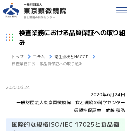
戻る
食品等の検査
検査業務における品質保証への取り組
検便(腸内細菌検査)
み
各種検査・サービス
簡易専用水道検査
トップ
コラム
衛生点検とHACCP
財団情報
各種検査窓口のご案内
検査業務における品質保証への取り組み
アクセス
衛生検査とHACCP
2020.06.24
採用情報
2020年6月24日
水質検査
一般財団法人東京顕微鏡院 食と環境の科学センター
食と環境のコラム
信頼性保証室 武藤 積弘
環境検査
国際的な規格ISO/IEC 17025と食品衛
公益事業
研修・セミナー