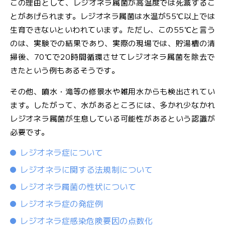
この理由として、レジオネラ属菌が高温度では死滅するこ
ル
とがあげられます。レジオネラ属菌は水温が55℃以上では
マ
ガ
生育できないといわれています。ただし、この55℃と言う
ジ
のは、実験での結果であり、実際の現場では、貯湯槽の清
ン
掃後、70℃で20時間循環させてレジオネラ属菌を除去で
きたという例もあるそうです。
その他、噴水・滝等の修景水や雑用水からも検出されてい
ます。したがって、水があるところには、多かれ少なかれ
レジオネラ属菌が生息している可能性があるという認識が
必要です。
レジオネラ症について
レジオネラに関する法規制について
レジオネラ属菌の性状について
レジオネラ症の発症例
レジオネラ症感染危険要因の点数化