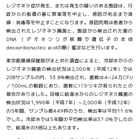
レジオネラ症が発生、または発生の疑いのある施設は、行
文
字
政からの指導の基に営業等を中止し、原因が判るまで清
大
サ
中
小
掃・消毒等を中止すことになります。原因究明は患者から
イ
検出されたレジオネラ属菌と、施設から検出された菌の
ズ
DNA（デオキシリボ核酸で遺伝子の本体
deoxyribonucleic acidの略）鑑定などを行います。
東京都環境保健部がまとめた調査によると、冷却水からの
レジオネラ属菌の検出状況は2,000年（平成12年）では
お
208サンプルの内、53.8%検出され、菌数は4~24万CFU
問
／100mLの範囲にあり、菌数にバラツキが見られたとの
い
合
報告がありました。同様に給湯水からのレジオネラ属菌の
わ
検出状況は1,996年（平成7年）～2,000年（平成12年）
せ
の5年間、サンプル数449件のうち、検出率は平均11.6%
でした。冷却水では5年間の平均検出率は37.0%でしたの
メ
で、給湯水の3倍以上もあります。
ー