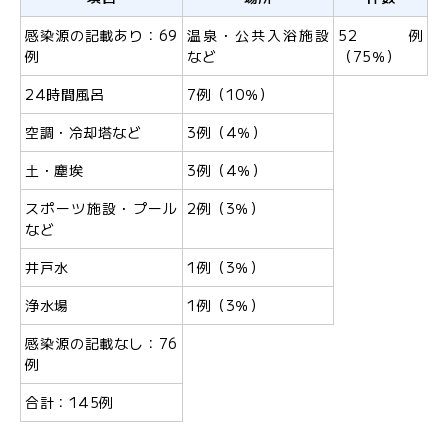
感染源の記載あり：69
温泉・公共入浴施設
52例
JFS規格の監査・取得支援
例
など
（75％）
各検査のご依頼用紙
検
24時間風呂
7例（10％）
査
空調・冷却塔など
3例（4％）
窓
口
土・塵埃
3例（4％）
の
スポーツ施設・プール
2例（3％）
ご
など
案
内
井戸水
1例（3％）
浄水場
1例（3％）
検
感染源の記載なし：76
査
例
依
頼
合計：145例
書