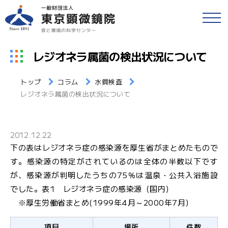
戻る
食品等の検査
レジオネラ属菌の検出状況について
検便(腸内細菌検査)
各種検査・サービス
トップ
コラム
水質検査
簡易専用水道検査
レジオネラ属菌の検出状況について
財団情報
各種検査窓口のご案内
アクセス
2012.12.22
衛生検査とHACCP
下の表はレジオネラ症の感染源を厚生省がまとめたもので
採用情報
す。感染源の特定がされているのは全体の半数以下です
水質検査
が、感染源が判明したうちの75％は温泉・公共入浴施設
でした。表1 レジオネラ症の感染源（国内）
食と環境のコラム
環境検査
※厚生労働省まとめ(1999年4月～2000年7月）
公益事業
研修・セミナー
項目
場所
件数