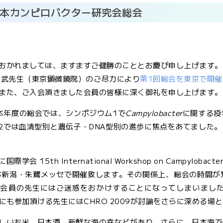
日本カンピロバクター研究会総会
おかれましては、ますますご健勝のこととお慶び申し上げます。
 武先生（東京顕微鏡院）のご尽力により
第1回総会を東京で開催
また、ご入会頂きました会員の皆様に深く御礼を申し上げます。
本年度の総会では、シンポジウム1で
Campylobacter
に関する疫
2では血清型別と遺伝子・DNA型別の進歩に焦点をあてました
会 15th International Workshop on Campylobacter, He
同じ新潟・朱鷺メッセで開催致します。その関係上、総会の時間
。会員の先生にはご迷惑をおかけすることになってしまいまし
009にも参加頂ける先生にはCHRO 2009が討論をさらに深める
しいお米、日本酒、新鮮な海の幸などがあり、さらに、日本海で