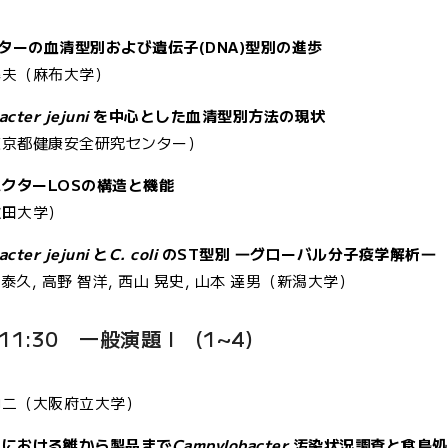
ターの血清型別および遺伝子(DNA)型別の進歩
基夫（麻布大学）
cter jejuni
を中心とした血清型別方法の現状
東京都健康安全研究センター）
バクターLOSの構造と機能
秋田大学）
cter jejuni
と
C. coli
のST型別 ―グローバル分子疫学解析―
 泰久, 高野 智洋, 西山 晃史, 山本 達男（新潟大学）
~11:30 一般演題 I (1~4)
伸二（大阪府立大学）
ラーにおける雛から製品まで
Campylobacter
汚染状況調査と食鳥処