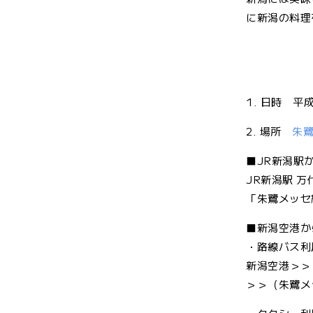
に新潟の料理
1. 日時 平成
2. 場所
朱
■JR新潟駅
JR新潟駅 
「朱鷺メッセ
■新潟空港か
・路線バス利
新潟空港＞＞
＞＞（朱鷺メ