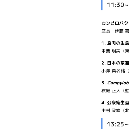
11:3
カンピロバク
座長：伊藤 
1. 食肉の
甲斐 明美（
2. 日本の
小澤 真名緒
3.
Campyloba
秋庭 正人（
4. 公衆衛生
中村 政幸（
13:25
~