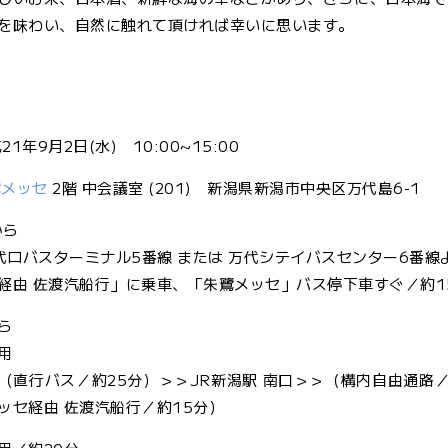
を味わい、自然に触れて頂ければ幸いに思います。
21年9月2日(水) 10:00~15:00
鷺メッセ
2階 中会議室 (201) 新潟県新潟市中央区万代島6-1
から
万代ロバスターミナル5番線 または 万代シテイバスセンター6番線
経由 佐渡汽船行」に乗車、「朱鷺メッセ」バス停下車すぐ／約1
ら
用
（直行バス／約25分）＞＞JR新潟駅 南口＞＞（構内自由通路／
ッセ経由 佐渡汽船行／約15分）