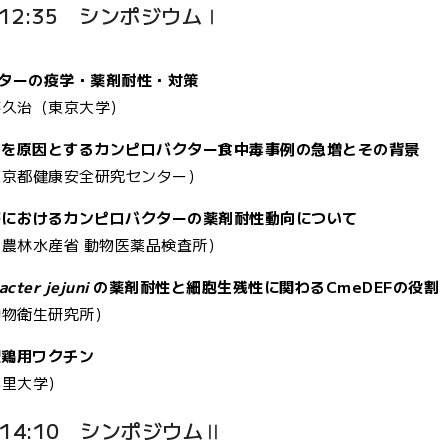
0~12:35 シンポジウムⅠ
ターの疫学・薬剤耐性・対策
喜久治（東京大学）
生食を原因とするカンピロバクター食中毒事例の急増とその背景
東京都健康安全研究センター）
家畜におけるカンピロバクターの薬剤耐性動向について
（農林水産省 動物医薬品検査所）
cter jejuni
の薬剤耐性と細胞生残性に関わるCmeDEFの役割
動物衛生研究所）
型鶏用ワクチン
北里大学）
14:10 シンポジウムⅡ