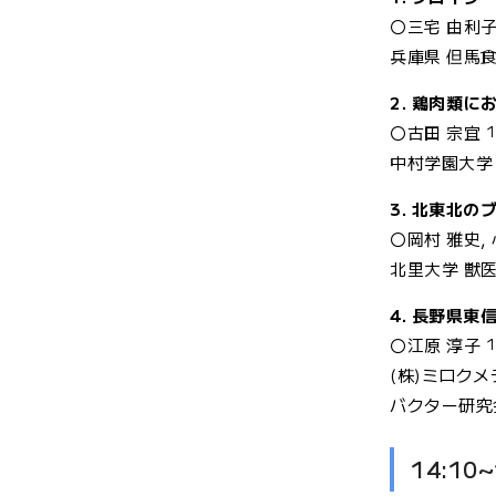
〇三宅 由利
兵庫県 但馬食
2. 鶏肉類に
1
〇古田 宗宜
中村学園大学
3. 北東北の
〇岡村 雅史, 
北里大学 獣
4. 長野県
1
〇江原 淳子
(株)ミロク
バクター研究
14:10