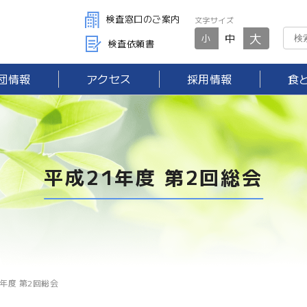
検査窓口のご案内
文字サイズ
大
中
小
検査依頼書
団情報
アクセス
採用情報
食
平成21年度 第2回総会
1年度 第2回総会