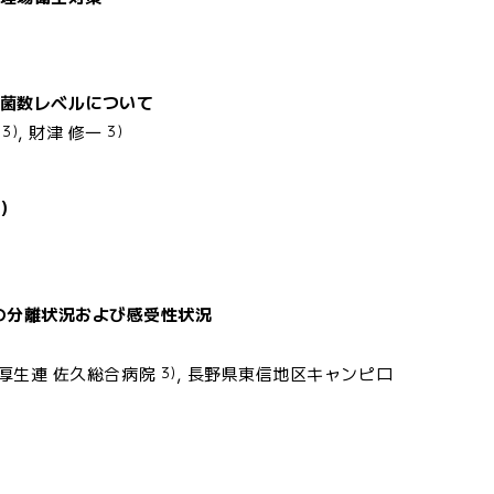
菌数レベルについて
3)
3)
, 財津 修一
年）
の分離状況および感受性状況
3)
野厚生連 佐久総合病院
, 長野県東信地区キャンピロ