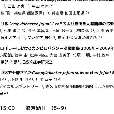
1)
1)
2)
子
, 西田 清実
, 中山 卓也
1)
2)
検(現：兵庫県 姫路家保)
, 兵庫県 和田山家保
おける
Campylobacter jejuni / coli
および糞便系大腸菌群の汚染
)
1)
2)
2)
3)
, 小田 隆弘
, 金子 孝昌
, 木原 温子
, 樋脇 弘
, 江渕 寿美
1)
2)
3)
 短期大学部
, 関東化学(株)
, 福岡市保健環境研究所
ブロイラーにおけるカンピロバクター浸潤調査(2005年～2009
小原 諭, 笠井 圭, 松井 裕佑, 大島 瑠美子, 竹原 一明, 中村 政幸
医学部 人獣共通感染症学研究室
東信地区で分離された
Campylobacter jejuni
subspecies
jejuni
) 4）
2) 4)
3) 4)
, 小林 訓
, 井出 京子
1)
2)
メディカルラボラトリー
, 佐久市立国保浅間総合病院
, JA長
4)
会
~15:00 一般演題Ⅱ (5~9)