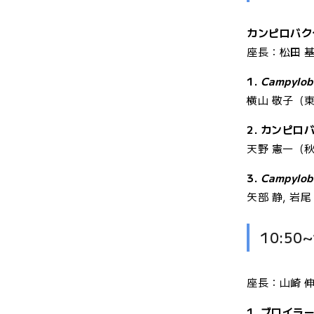
カンピロバク
座長：松田 
1.
Campyloba
横山 敬子（
2. カンピロ
天野 憲一（
3.
Campyloba
矢部 静, 岩尾
10:50
座長：山崎 
1. ブロイ