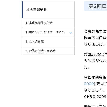
第2回
社会貢献活動
日本食品微生物学会
会員の先生に
日本カンピロバクター研究会
昨年度は伊藤
社会への貢献
ざいました。
その他の学会・研究会
第2回となる
シンポジウム
た。
今回は総会後に国際学
2009
) を
なりました
CHRO 2
新潟には美味