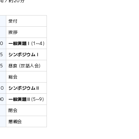
用／約20分
受付
挨拶
30
一般演題Ⅰ
(1~4)
35
シンポジウムⅠ
15
昼食 (世話人会)
総会
10
シンポジウムⅡ
00
一般演題Ⅱ
(5~9)
閉会
懇親会