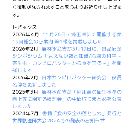
く復興がなされますことを心よりお祈り申し上げま
JFS規格の監査・取得支援
す。
トピックス
各検査のご依頼用紙
検
2026年4月
11月26日に埼玉県にて開催する第
査
19回総会のご案内 第1報を掲載しました
窓
2026年2月
農林水産省が3月19日に、食品安全
口
シンポジウム「見えない敵と加熱/冷凍の科学～
の
寄生虫・カンピロバクターから身を守る～」を開
ご
催します
案
2026年2月
日本カンピロバクター研究会 役員
内
名簿を更新しました
2025年3月
農林水産省が「肉用鶏の衛生水準の
向上等に関する検討会」の中間取りまとめを公表
検
しました
査
2024年7月
書籍「食の安全の落とし穴」発行と
依
世界獣医師大会2024での発表のお知らせ
頼
書