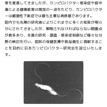
ル
策を推進してきましたが、カンピロバクター感染症や食中
マ
毒による健康被害は増加の一途をたどり、カンピロバクタ
ガ
ーは細菌性下痢症では最も主要な病原菌であります。
ジ
国内でも先陣の研究者によりこれまでに多くの知見が明ら
ン
かにされてきましたが、解明されなければならない問題点
が数多あり、本菌の研究・調査・感染症制御など様々な分
野の検討を行い、国民の保健医療や食品衛生に貢献するこ
とを目的に日本カンピロバクター研究会を設立いたしま
す。