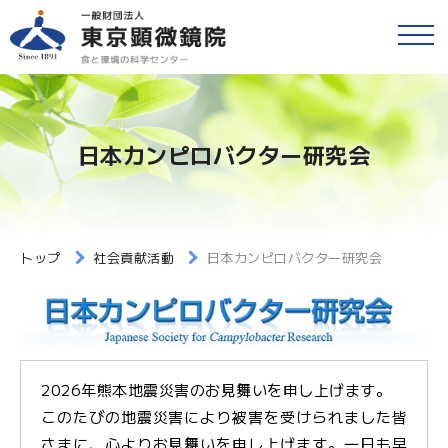
戻る
食品等の検査
検便(腸内細菌検査)
各種検査・サービス
日本カンピロバクター研究会
簡易専用水道検査
財団情報
各種検査窓口のご案内
アクセス
トップ
社会貢献活動
日本カンピロバクター研究会
衛生検査とHACCP
採用情報
水質検査
食と環境のコラム
環境検査
2026年熊本地震災害のお見舞いを申し上げます。
このたびの地震災害により被害を受けられました皆
公益事業
研修・セミナー
さまに、心よりお見舞いを申し上げます。一日も早