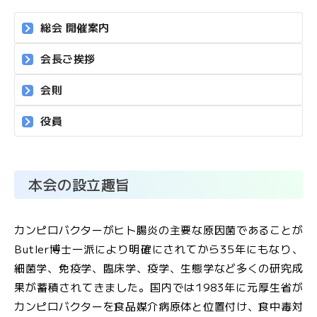
文
総会 開催案内
字
大
サ
中
小
会長ご挨拶
イ
ズ
会則
役員
お
問
本会の設立趣旨
い
合
わ
カンピロバクターがヒト腸炎の主要な原因菌であることが
せ
Butler博士一派により明確にされてから35年にもなり、
細菌学、免疫学、臨床学、疫学、生態学など多くの研究成
果が蓄積されてきました。国内では1983年に元厚生省が
メ
ー
カンピロバクターを食品媒介病原体と位置付け、食中毒対