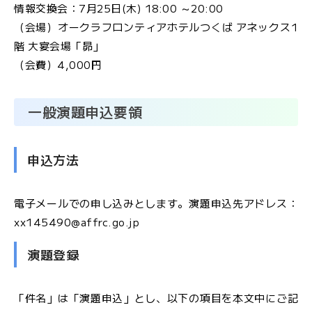
ル
情報交換会：7月25日(木) 18:00 ～20:00
マ
（会場）オークラフロンティアホテルつくば アネックス1
ガ
階 大宴会場「昴」
ジ
（会費）4,000円
ン
一般演題申込要領
申込方法
電子メールでの申し込みとします。演題申込先アドレス：
xx145490@affrc.go.jp
演題登録
「件名」は「演題申込」とし、以下の項目を本文中にご記