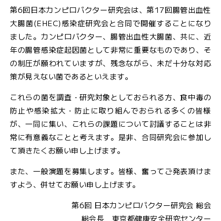
第6回日本カンピロバクター研究会は、第17回腸管出血性
JFS規格の監査・取得支援
大腸菌(EHEC)感染症研究会と合同で開催することになり
ました。カンピロバクター、腸管出血性大腸菌、共に、近
各検査のご依頼用紙
検
年の腸管感染症起因菌として非常に重要なものであり、そ
査
の制圧が願われていますが、残念ながら、未だ十分な対応
窓
策が見えない菌であるといえます。
口
の
これらの菌を調査・研究対象としておられる方、食中毒の
ご
防止や感染拡大・防止に取り組んでおられる多くの皆様
案
が、一同に集い、これらの課題について討議することは非
内
常に有意義なことと考えます。是非、合同研究会に参加し
て頂きたくお願い申し上げます。
検
また、一般演題を募集します。皆様、奮ってご発表頂けま
査
すよう、併せてお願い申し上げます。
依
頼
第6回 日本カンピロバクター研究会 総会
書
総会長 東京都健康安全研究センター