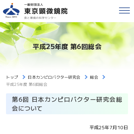
戻る
食品等の検査
検便(腸内細菌検査)
各種検査・サービス
平成25年度 第6回総会
簡易専用水道検査
財団情報
各種検査窓口のご案内
アクセス
トップ
日本カンピロバクター研究会
総会
衛生検査とHACCP
平成25年度 第6回総会
採用情報
水質検査
第6回 日本カンピロバクター研究会総
会について
食と環境のコラム
環境検査
平成25年7月10日
公益事業
研修・セミナー