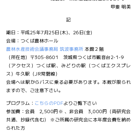
文
甲斐 明美
字
大
サ
中
記
小
イ
期日：平成25年7月25日(木)、26日(金)
ズ
会場：つくば農林ホール
農林水産技術会議事務局 筑波事務所
本館２階
（所在地）〒305-8601 茨城県つくば市観音台2-1-9
（アクセス）つくば駅、みどりの駅（つくばエクスプレ
お
ス）牛久駅（JR常磐線）
問
会場へは駅からバスに乗る必要があります。本数が限られ
い
ますので、ご注意下さい。
合
わ
プログラム：
こちらのPDF
よりご覧下さい
せ
参加費：会員 2,500円※ 、非会員 3,000円（両研究会
共通、抄録代含む） ※ご所属の研究会に本年度会費を納め
メ
られた方
ー