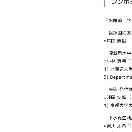
シンポ
「水環境工学
・我が国にお
○岸田 直裕
・灌漑用水中
1)
○小林 真弓
1) 北海道大
3) Departmen
・感染-発症
1)
○浅田 安廣
1) 京都大学
・下水再生利
1)
○安川 太希