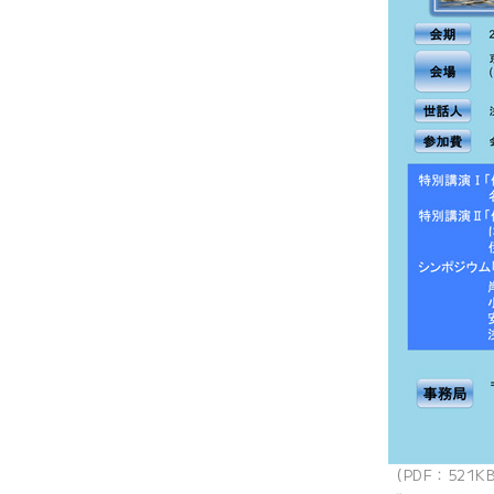
（PDF：521K