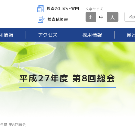
検査窓口のご案内
文字サイズ
大
中
小
検査依頼書
団情報
アクセス
採用情報
食
平成27年度 第8回総会
7年度 第8回総会