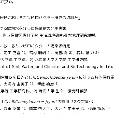
ジウム
分野におけるカンピロバクター研究の取組み」
ける飲料水を介した感染症の発生実態
 国立保健医療科学院 生活環境研究部 水管理研究領域
におけるカンピロバクターの汚染源特定
1)
1)
2)
2) 3)
、前田 充登
、宮村 明帆
、岡部 聡
、石井 聡
学大学院 工学院、2) 北海道大学大学院 工学研究院、
t of Soil, Water, and Climate; and BioTechnology Institu
割合推定を目的とした
Campylobacter jejuni
に対する抗体保有
2)
1)
、大河内 由美子
、伊藤 禎彦
大学院 工学研究科、2) 麻布大学 生命・環境科学部
用による
Campylobacter jejuni
の飲用リスク定量化
1)
1)
2)
1)
、浅田 安廣
、國本 啓太
、大河内 由美子
、伊藤 禎彦