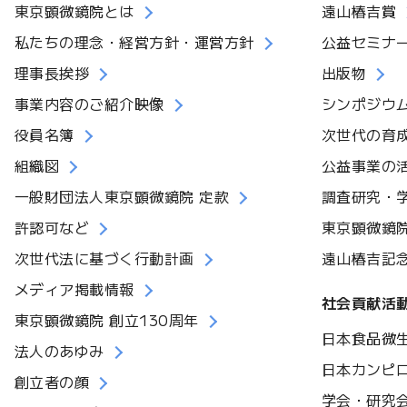
東京顕微鏡院とは
遠山椿吉賞
私たちの理念・経営方針・運営方針
公益セミナ
理事長挨拶
出版物
事業内容のご紹介映像
シンポジウ
役員名簿
次世代の育
組織図
公益事業の
一般財団法人東京顕微鏡院 定款
調査研究・
許認可など
東京顕微鏡
次世代法に基づく行動計画
遠山椿吉記
メディア掲載情報
社会貢献活
東京顕微鏡院 創立130周年
日本食品微
法人のあゆみ
日本カンピ
創立者の顔
学会・研究