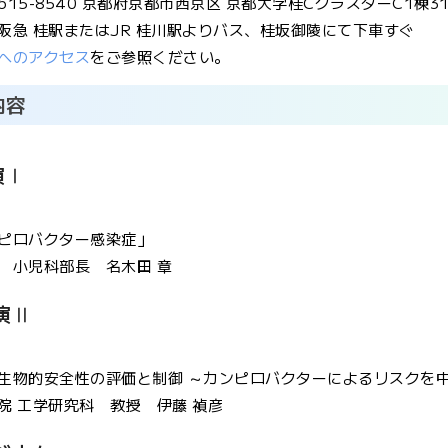
15-8540 京都府京都市西京区 京都大学桂CクラスターC1棟3
阪急 桂駅またはJR 桂川駅よりバス、桂坂御陵にて下車すぐ
へのアクセス
をご参照ください。
内容
演Ⅰ
ピロバクター感染症」
 小児科部長 名木田 章
演Ⅱ
生物的安全性の評価と制御 ～カンピロバクターによるリスクを
院 工学研究科 教授 伊藤 禎彦