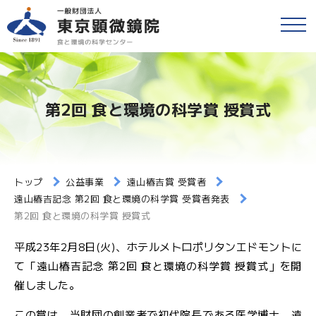
戻る
食品等の検査
検便(腸内細菌検査)
各種検査・サービス
第2回 食と環境の科学賞 授賞式
簡易専用水道検査
財団情報
各種検査窓口のご案内
アクセス
トップ
公益事業
遠山椿吉賞 受賞者
衛生検査とHACCP
遠山椿吉記念 第2回 食と環境の科学賞 受賞者発表
第2回 食と環境の科学賞 授賞式
採用情報
水質検査
平成23年2月8日(火)、ホテルメトロポリタンエドモントに
食と環境のコラム
て「遠山椿吉記念 第2回 食と環境の科学賞 授賞式」を開
環境検査
催しました。
公益事業
研修・セミナー
この賞は、当財団の創業者で初代院長である医学博士、遠