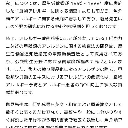
究」については、厚生労働省が 1996～1999年度に実施
した「食物アレルギーに関する調査」よりも前から、魚介
類のアレルギーに関する研究に着手しており、塩見先生は
この分野の研究における中心的な役割を担っております。
特に、アレルギー症例が多いことが分かっているエビやカ
ニなどの甲殻類のアレルゲンに関する検査法の開発は、厚
生労働省通知法指定の甲殻類検査法として採用されてお
り、公衆衛生分野における貢献度が極めて高いといえま
す。また、魚肉の練り製品化によるアレルゲンの除去、甲
殻類や貝類のエキスにおけるアレルゲンの低減化は、食物
アレルギー予防とアレルギー患者のQOL向上に多大な貢
献があります。
塩見先生は、研究成果を英文・和文による原著論文として
数多く公表するだけでなく、高校生や一般にも分かりやす
く解説した単行本から専門書まで幅広く執筆し、魚介類ア
レルゲンに関する知識の啓蒙に努められております。