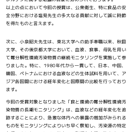
以上の点において今回の授賞は、公衆衛生、特に食品の安
全分野における塩見先生の多大なる貢献に対して誠に時節
を得たものと言えます。
次に、小泉昭夫先生は、東北大学への助手奉職以来、秋田
大学、その後京都大学において、血液、食事、母乳を用い
て難分解性環境汚染物質の継続モニタリングを実施して参
りました。特に、1980年代から一貫して、日本、中国、
韓国、ベトナムにおける血液などの生体試料を用いて、ア
ジア各国間における経年変化と国際間の比較を行っており
ます。
今回の受賞対象となりました「食と環境の難分解性環境汚
染物質の長期モニタリング」は、血液などの経年変化を追
跡することにより、急激な体内への暴露の増加がみられる
ものをモニタリングによりいち早く察知し、汚染源の特定