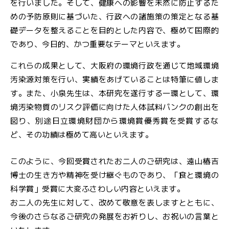
を行いました。そして、健康への影響を未然に防止するた
めの予防原則に基づいた、行政への諸施策の策定となる基
礎データを整えることを目的とした内容で、極めて国際的
であり、今日的、かつ重要なテーマといえます。
これらの成果として、大阪府の環境行政を通じて地域環境
汚染源対策を行い、実績をあげていることは特筆に値しま
す。また、小泉先生は、本研究を遂行する一環として、環
境汚染物質のリスク評価に向けた人体試料バンクの創出を
図り、別途日立環境財団から環境賞優秀賞を受賞するな
ど、その功績は極めて高いといえます。
このように、今回受賞されたお二人のご研究は、遠山椿吉
博士の生き方や精神を受け継ぐものであり、「食と環境の
科学賞」受賞に大変ふさわしい内容といえます。
お二人の先生に対して、改めて敬意を表しますとともに、
今後のさらなるご研究の発展をお祈りし、お祝いの言葉と