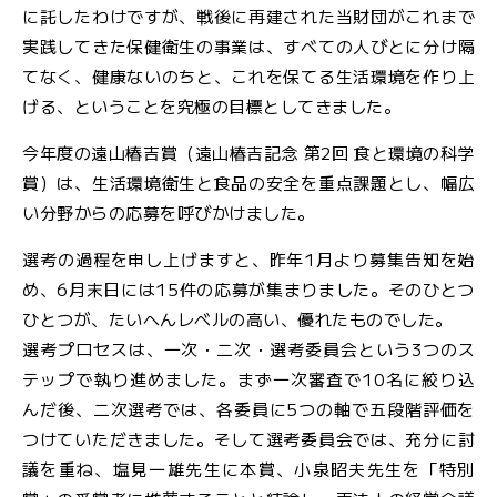
に託したわけですが、戦後に再建された当財団がこれまで
実践してきた保健衛生の事業は、すべての人びとに分け隔
てなく、健康ないのちと、これを保てる生活環境を作り上
げる、ということを究極の目標としてきました。
今年度の遠山椿吉賞（遠山椿吉記念 第2回 食と環境の科学
賞）は、生活環境衛生と食品の安全を重点課題とし、幅広
い分野からの応募を呼びかけました。
選考の過程を申し上げますと、昨年1月より募集告知を始
め、6月末日には15件の応募が集まりました。そのひとつ
ひとつが、たいへんレベルの高い、優れたものでした。
選考プロセスは、一次・二次・選考委員会という3つのス
テップで執り進めました。まず一次審査で10名に絞り込
んだ後、二次選考では、各委員に5つの軸で五段階評価を
つけていただきました。そして選考委員会では、充分に討
議を重ね、塩見一雄先生に本賞、小泉昭夫先生を「特別