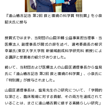
ル
マ
ガ
『遠山椿吉記念 第2回 食と環境の科学賞 特別賞』を小泉
ジ
昭夫氏に授与
ン
授賞式ではまず、当財団の山田洋輔 公益事業担当理事・当
医療法人 副理事長が開式の辞を述べ、選考委員長の柳沢
幸雄氏(東京大学大学院 新領域創成科学研究科 教授)によ
る講評と受賞者の紹介がありました。
続いて、当財団および医療法人の山田匡通理事長から塩見
氏に「遠山椿吉記念 第2回 食と環境の科学賞」、小泉氏に
「特別賞」が授与されました。
山田匡通理事長は、塩見先生のご研究について、「学問的
な深さと、臨床現場に対する貢献、その両方を達成されて
いることは、まさに遠山椿吉賞に値する素晴らしい研究」