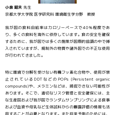
小泉 昭夫
先生
京都大学大学院 医学研究科 環境衛生学分野 教授
我が国の食料自給率はカロリーベースで40％程度であ
り、多くの食料を海外に依存しています。食の安全を確保
するために、我が国では多くの施策が国際的協調の中で挿
入されていますが、規制外の物質や諸外国での不正な使用
が行われてきました。
特に環境で分解を受けない有機フッ素化合物や、使用が禁
止されているDDTなどのPOPs (Persistent organic
compounds)や、メラミンなどは、捕捉できない可能性が
あります。そこで、適切なリスク管理と安全確保には、主
な生産国および我が国でランダムサンプリングによる食事
および血液や母乳など生体試料からの曝露評価の情報も活
用することが必要となります。また将来予測のためには、