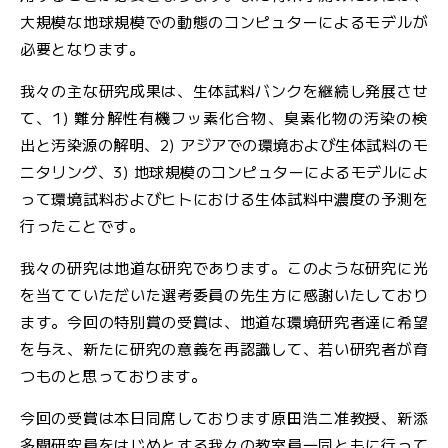
大規模な地球規模での動態のコンピュターによるモデルが
必要となります。
我々の主な研究成果は、生体試料バンクを継続し発展させ
て、1) 難分解性有機フッ素化合物、臭素化物の汚染の検
出と汚染源の解明、2) アジアでの環境および生体試料のモ
ニタリング、3) 地球規模のコンピュターによるモデルによ
って環境試料およびヒトにおける生体試料中濃度の予測を
行ったことです。
我々の研究は地道な研究であります。このような研究に光
を当てていただいた選考委員の先生方に感謝いたしており
ます。今回の特別賞の受賞は、地道な環境研究者達に希望
を与え、新たに研究の意義を再認識して、若い研究者が育
つものと思っております。
今回の受賞は本日同席しております原田浩二准教授、新添
多聞研究員をはじめとする我々の教室員一同ともに行って