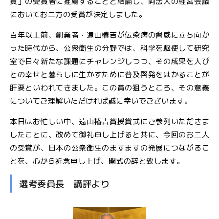
賞」の受賞者に推薦することと結論し、両法人の経営会議
においてお二方の受賞が決定しました。
百年以上前、創業者・遠山椿吉が伝染病の脅威に立ち向か
った時代から、公衆衛生の分野では、科学を駆使して研究
室で日々新たな課題にチャレンジしつつ、その成果を人び
との幸せと暮らしに生かすために普及啓発をはかることが
肝要といわれてきました。この賞の狙うところ、その意義
についてご理解いただければ誠に幸いでございます。
本日はお忙しい中、遠山椿吉賞授賞式にご参列いただきま
したことに、改めて御礼申し上げると共に、今回のお二人
の受賞が、日本の公衆衛生のますますの発展につながるこ
とを、心から祈念申し上げ、開式の辞と致します。
選考委員長 講評より