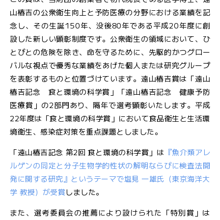
山椿吉の公衆衛生向上と予防医療の分野における業績を記
JFS規格の監査・取得支援
念し、その生誕150年、没後80年である平成20年度に創
設した新しい顕彰制度です。公衆衛生の領域において、ひ
各検査のご依頼用紙
検
とびとの危険を除き、命を守るために、先駆的かつグロー
査
バルな視点で優秀な業績をあげた個人または研究グループ
窓
を表彰するものと位置づけています。遠山椿吉賞は「遠山
口
椿吉記念 食と環境の科学賞」「遠山椿吉記念 健康予防
の
ご
医療賞」の2部門あり、隔年で選考顕彰いたします。平成
案
22年度は「食と環境の科学賞」において食品衛生と生活環
内
境衛生、感染症対策を重点課題としました。
「遠山椿吉記念 第2回 食と環境の科学賞」は
『魚介類アレ
検
ルゲンの同定と分子生物学的性状の解明ならびに検査法開
査
発に関する研究』というテーマで塩見 一雄氏（東京海洋大
依
学 教授）が受賞
しました。
頼
書
また、選考委員会の推薦により設けられた「特別賞」は