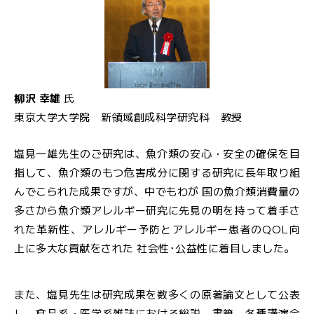
柳沢 幸雄
氏
東京大学大学院 新領域創成科学研究科 教授
塩見一雄先生のご研究は、魚介類の安心・安全の確保を目
指して、魚介類のもつ危害成分に関する研究に長年取り組
んでこられた成果ですが、中でもわが 国の魚介類消費量の
多さから魚介類アレルギー研究に先見の明を持って着手さ
れた革新性、アレルギー予防とアレルギー患者のQOL向
上に多大な貢献をされた 社会性･公益性に着目しました。
また、塩見先生は研究成果を数多くの原著論文として公表
し、食品系・医学系雑誌における総説、書籍、各種講演会