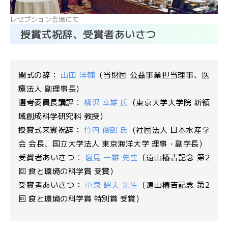
レセプション会場にて
授賞式祝辞、受賞者あいさつ
開式の辞：
山田 洋輔
（当財団 公益事業担当理事、医
療法人 副理事長）
選考委員長講評：
柳沢 幸雄 氏
（東京大学大学院 新領
域創成科学研究科 教授）
授賞式来賓祝辞：
竹内 俊郎 氏
（社団法人 日本水産学
会 会長、国立大学法人 東京海洋大学 理事・副学長）
受賞者あいさつ：
塩見 一雄 先生
（遠山椿吉記念 第2
回 食と環境の科学賞 受賞）
受賞者あいさつ：
小泉 昭夫 先生
（遠山椿吉記念 第2
回 食と環境の科学賞 特別賞 受賞）