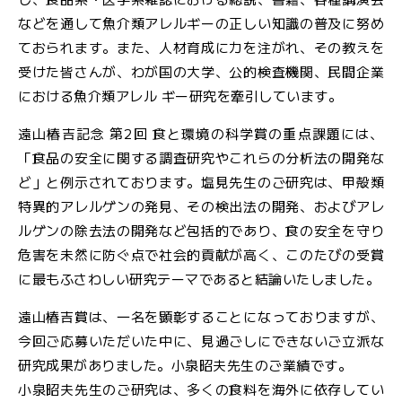
などを通して魚介類アレルギーの正しい知識の普及に努め
ておられます。また、人材育成にカを注がれ、その教えを
受けた皆さんが、わが国の大学、公的検査機関、民間企業
における魚介類アレル ギー研究を牽引しています。
遠山椿吉記念 第2回 食と環境の科学賞の重点課題には、
「食品の安全に関する調査研究やこれらの分析法の開発な
ど」と例示されております。塩見先生のご研究は、甲殻類
特異的アレルゲンの発見、その検出法の開発、およびアレ
ルゲンの除去法の開発など包括的であり、食の安全を守り
危害を未然に防ぐ点で社会的貢献が高く、このたびの受賞
に最もふさわしい研究テーマであると結論いたしました。
遠山椿吉賞は、一名を顕彰することになっておりますが、
今回ご応募いただいた中に、見過ごしにできないご立派な
研究成果がありました。小泉昭夫先生のご業績です。
小泉昭夫先生のご研究は、多くの食料を海外に依存してい