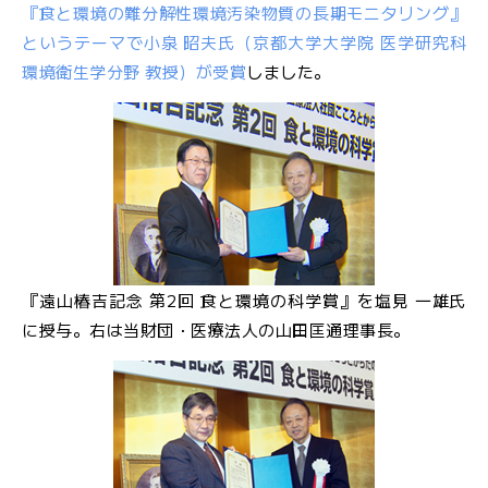
『食と環境の難分解性環境汚染物質の長期モニタリング』
文
というテーマで小泉 昭夫氏（京都大学大学院 医学研究科
字
大
サ
中
小
環境衛生学分野 教授）が受賞
しました。
イ
ズ
お
問
『遠山椿吉記念 第2回 食と環境の科学賞』を塩見 一雄氏
い
合
に授与。右は当財団・医療法人の山田匡通理事長。
わ
せ
メ
ー