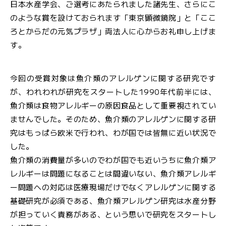
日本水産学会、ご選考にあたられました諸先生、さらにこ
のような賞を設けておられます「東京顕微鏡院」と「ここ
ろとからだの元気プラザ」両法人に心からお礼申し上げま
す。
今回の受賞対象は魚介類のアレルゲンに関する研究です
が、われわれが研究をスタートした1990年代前半には、
魚介類は食物アレルギーの原因食品として重要視されてい
ませんでした。そのため、魚介類のアレルゲンに関する研
究はもっぱら欧米で行われ、わが国では皆無に近い状況で
した。
魚介類の消費量が多いのでわが国でも近いうちに魚介類ア
レルギーは問題になることは間違いない、魚介類アレルギ
ー問題への対応は医療現場だけでなくアレルゲンに関する
基礎研究が必須である、魚介類アレルゲン研究は水産分野
が担っていく責務がある、という思いで研究をスタートし