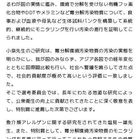
るわが国の実情に鑑み、環境で分解を受けない有機フッ素
化合物やDDTやメラミンなど難分解汚染物質について、食
事および血液や母乳など生体試料バンクを構築して系統
的、継続的にモニタリングを行い汚染の進行を証明してこ
られました。
小泉先生のご研究は、難分解環境汚染物質の汚染の実態を
明らかにし、我が国のみならず、アジア各国での経年変化
とともに国際間比較も行い、社会へ警鐘を鳴らしてきた点
で、社会的貢献度が極めて高いという評価に一致しまし
た。
そこで選考委員会では、長年にわたる地道な研究によっ
て、公衆衛生の向上に貢献されてきたことに深く敬意を表
し、特別賞に推薦した次第でございます。
魚介類アレルゲンに関する研究をされてきた塩見一雄先
生、また、特別賞として、難分解環境汚染物質のモニタリ
ングを長期に亘って行ってこられた小泉昭夫先生の受賞