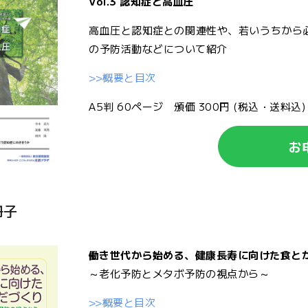
Vol.3 認知症と高血圧
高血圧と認知症との関連性や、若いうちから必
の予防活動などについて紹介
>>概要と目次
A5判 60ページ 頒価 300円 (税込・送料込)
お
冊子
働き世代から始める、健康長寿に向けた食と
～老化予防とメタボ予防の視点から～
>>概要と目次