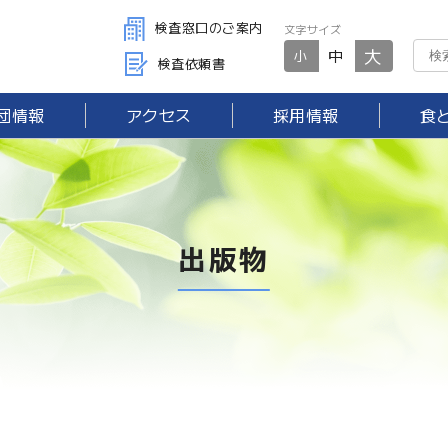
検査窓口のご案内
文字サイズ
大
中
小
検査依頼書
団情報
アクセス
採用情報
食
出版物