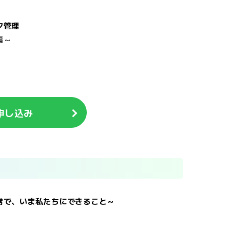
ク管理
編～
申し込み
常で、いま私たちにできること
～