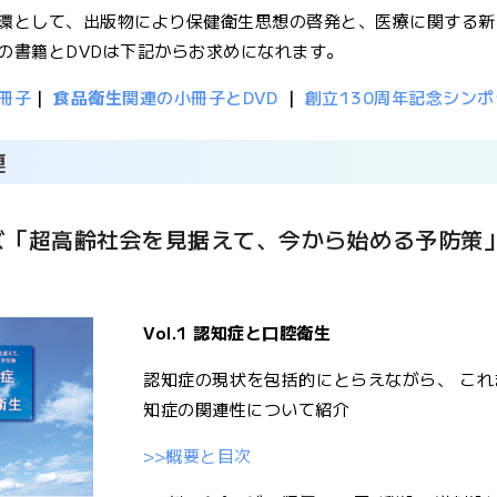
環として、出版物により保健衛生思想の啓発と、医療に関する新
の書籍とDVDは下記からお求めになれます。
冊子
｜
食品衛生
関連の小冊子とDVD
｜
創立130周年記念シン
連
ズ「超高齢社会を見据えて、今から始める予防策
Vol.1 認知症と口腔衛生
認知症の現状を包括的にとらえながら、 こ
知症の関連性について紹介
>>概要と目次