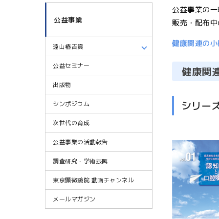
公益事業の一
公益事業
販売・配布中
健康
関連の小
遠山椿吉賞
公益セミナー
健康関
出版物
シリー
シンポジウム
次世代の育成
公益事業の活動報告
調査研究・学術振興
東京顕微鏡院 動画チャンネル
メールマガジン