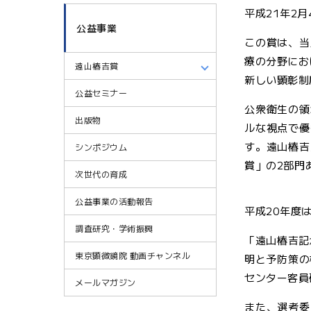
平成21年2
公益事業
この賞は、当
療の分野にお
遠山椿吉賞
新しい顕彰制
公益セミナー
公衆衛生の領
出版物
ルな視点で優
す。遠山椿吉
シンポジウム
賞」の2部門
次世代の育成
公益事業の活動報告
平成20年度
調査研究・学術振興
「遠山椿吉記
東京顕微鏡院 動画チャンネル
明と予防策の
センター客員
メールマガジン
また、選考委