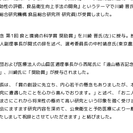
効性の評価、食品衛生向上手法の開発』というテーマで川崎 晋氏(
総合研究機構 食品総合研究所 研究員)が受賞しました。
念 第1回 食と環境の科学賞 奨励賞」を川崎 晋氏(左)に授
人副理事長が開式の辞を述べ、選考委員長の中村靖彦氏(東京農
団および医療法人の山田匡通理事長から西尾氏に「遠山椿吉記念 
」、川崎氏に「奨励賞」が授与されました。
長は、「賞の創設に先立ち、内心若干の懸念もありましたが、
究に遭遇したことを心から喜んでおります。」と述べ、「お二
まさにこれから将来性の極めて高い研究という印象を強く受け
会にますます研究内容を深めて、公衆衛生と予防医療により一
たしまして祝辞とさせていただきます」と結びました。