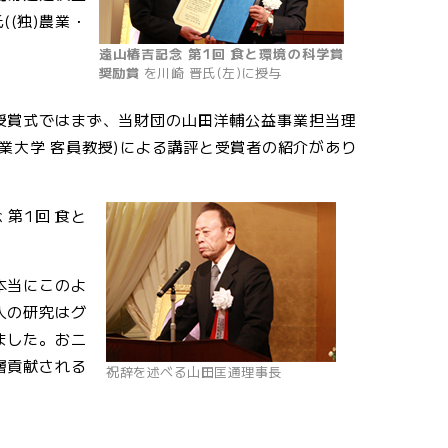
(独)農業・
遠山椿吉記念 第1回 食と環境の科学賞
奨励賞
を川崎 晋氏(左)に授与
与。授賞式ではまず、当財団の山田洋輔公益事業担当理
業大学 客員教授)による講評と受賞者の紹介があり
第1回 食と
本当にこのよ
人の研究はグ
ました。お二
層貢献される
祝辞を述べる山田匡通理事長