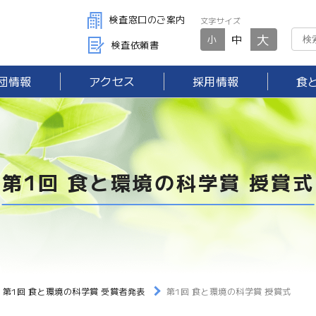
検査窓口のご案内
文字サイズ
大
中
小
検査依頼書
団情報
アクセス
採用情報
食
第1回 食と環境の科学賞 授賞式
 第1回 食と環境の科学賞 受賞者発表
第1回 食と環境の科学賞 授賞式