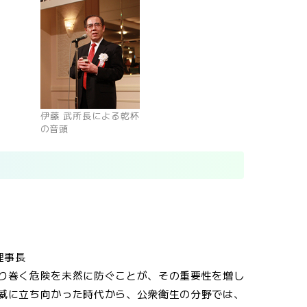
伊藤 武所長による乾杯
の音頭
理事長
り巻く危険を未然に防ぐことが、その重要性を増し
威に立ち向かった時代から、公衆衛生の分野では、