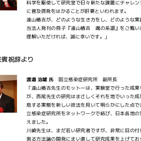
科学を駆使して研究室で日々新たな課題にチャレン
に普及啓発をはかることが肝要といわれます。
遠山椿吉が、どのような生き方をし、どのような実
当法人発刊の冊子『遠山椿吉 魂の系譜』をご覧い
理解いただければ、誠に幸いです。」
来賓祝辞より
渡邉 治雄 氏
国立感染症研究所 副所長
「遠山椿吉先生のモットーは、実験室で行った成果
が、西尾先生の研究はまさしくそれを地でいった成
息する実態を新しい技法を用いて明らかにした点で
立感染症研究所をネットワークで結び、日本各地の
えました。
川崎先生は、まだ若い研究者ですが、非常に目の付
測る方法論の開発にまい進して研究成果を上げてお