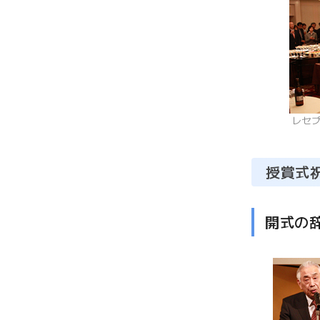
レセ
授賞式
開式の