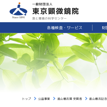
各種検査・サービス
財
トップ
公益事業
遠山椿吉賞 受賞者
遠山椿吉記念