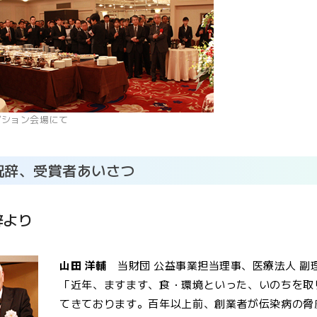
プション会場にて
祝辞、受賞者あいさつ
辞より
山田 洋輔
当財団 公益事業担当理事、医療法人 副
「近年、ますます、食・環境といった、いのちを取
てきております。百年以上前、創業者が伝染病の脅