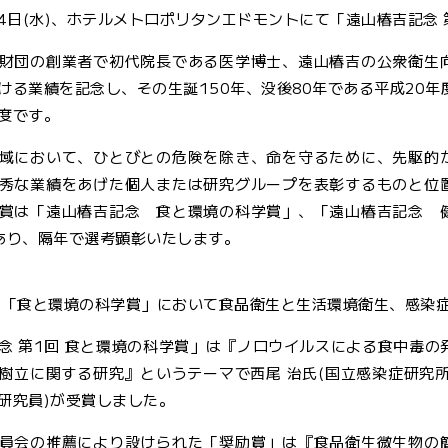
月4日(水)、ホテルメトロポリタンエドモントにて「遠山椿吉記念 
財団の創業者で初代院長である医学博士、遠山椿吉の公衆衛生
ける業績を記念し、その生誕150年、没後80年である平成20年
度です。
域において、ひとびとの危険を除き、命を守るために、先駆的
秀な業績をあげた個人または研究グループを表彰するものと位
賞は「遠山椿吉記念 食と環境の科学賞」、「遠山椿吉記念 
あり、隔年で選考顕彰いたします。
は「食と環境の科学賞」において食品衛生と生活環境衛生、感染
念 第1回 食と環境の科学賞」は『ノロウイルスによる食中毒の
樹立に関する研究』というテーマで西尾 治氏(国立感染症研究所
研究員)が受賞しました。
員会の推薦により設けられた「奨励賞」は『食品衛生微生物の