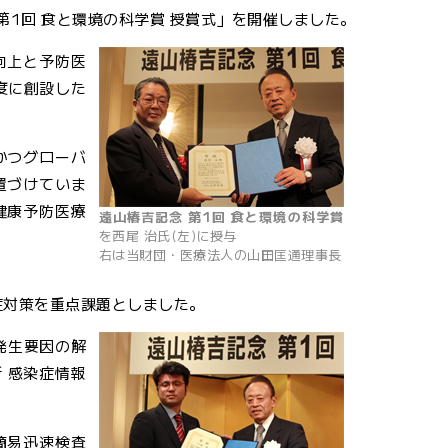
第1回 食と環境の科学賞 授賞式」を開催しました。
向上と予防医
度に創設した
かつグローバ
置づけていま
健康予防医療
遠山椿吉記念 第1回 食と環境の科学賞
を西尾 治氏(左)に授与
右は当財団・医療法人の山田匡通理事長
症対策を重点課題としました。
発生要因の解
 感染症情報
簡易迅速検査