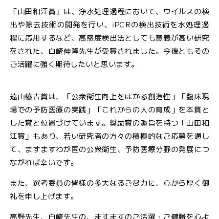
「山田和江賞」は、浄水処理過程において、ウイルスの検
出や除去技術の開発を行い、iPCRの検出技術を水処理過
程に応用するなど、高感度検出法としても意義が高い研究
をされた、白崎伸隆先生が受賞されました。今後ともその
ご活躍に強く期待したいと思います。
遠山椿吉賞は、「公衆衛生向上をはかる創造性」「臨床現
場での予防医療の実践」「これからの人の育成」を本質と
した賞と位置づけています。奨励賞の趣旨を持つ「山田和
江賞」もあり、若い研究者の方々の積極的なご応募を通し
て、ますますわが国の公衆衛生、予防医療分野の発展につ
ながれば幸いです。
また、選考委員の皆様の多大なるご尽力に、心から厚く御
礼を申し上げます。
高野先生、白崎先生の、ますますのご活躍・ご健勝を心よ