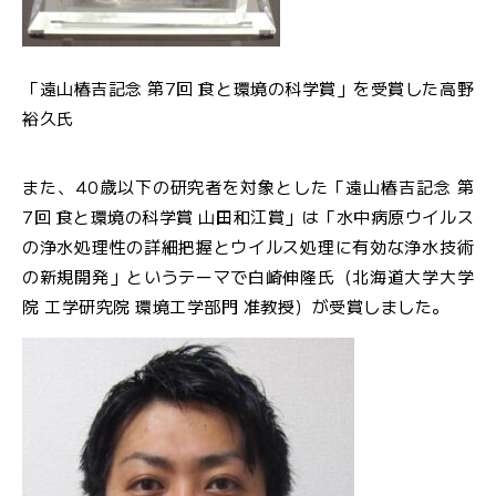
ル
マ
ガ
「遠山椿吉記念 第7回 食と環境の科学賞」を受賞した高野
ジ
ン
裕久氏
また、40歳以下の研究者を対象とした「遠山椿吉記念 第
7回 食と環境の科学賞 山田和江賞」は「水中病原ウイルス
の浄水処理性の詳細把握とウイルス処理に有効な浄水技術
の新規開発」というテーマで白崎伸隆氏（北海道大学大学
院 工学研究院 環境工学部門 准教授）が受賞しました。