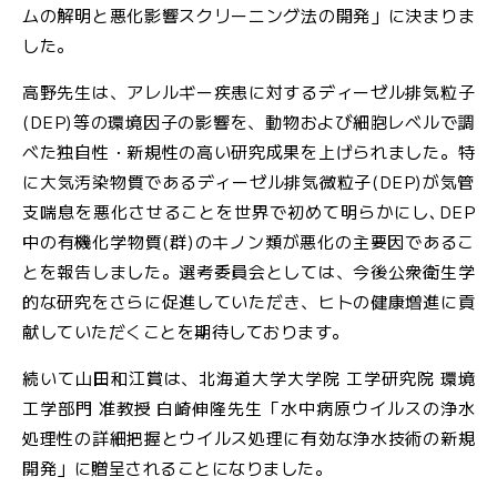
ムの解明と悪化影響スクリーニング法の開発」に決まりま
した。
高野先生は、アレルギー疾患に対するディーゼル排気粒子
(DEP)等の環境因子の影響を、動物および細胞レベルで調
べた独自性・新規性の高い研究成果を上げられました。特
に大気汚染物質であるディーゼル排気微粒子(DEP)が気管
支喘息を悪化させることを世界で初めて明らかにし､DEP
中の有機化学物質(群)のキノン類が悪化の主要因であるこ
とを報告しました。選考委員会としては、今後公衆衛生学
的な研究をさらに促進していただき、ヒトの健康増進に貢
献していただくことを期待しております。
続いて山田和江賞は、北海道大学大学院 工学研究院 環境
工学部門 准教授 白崎伸隆先生「水中病原ウイルスの浄水
処理性の詳細把握とウイルス処理に有効な浄水技術の新規
開発」に贈呈されることになりました。