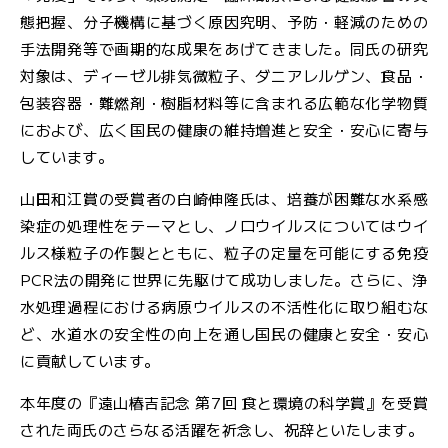
態把握、分子機構に基づく原因究明、予防・軽減のための
手法開発等で画期的な成果をあげてきました。同氏の研究
対象は、ディーゼル排気微粒子、ダニアレルゲン、食品・
包装容器・難燃剤・樹脂材料等に含まれる広範な化学物質
におよび、広く国民の健康の維持増進と安全・安心に寄与
しています。
山田和江賞の受賞者の白崎伸隆氏は、培養が困難な水系感
染症の処理性をテーマとし、ノロウイルスについてはウイ
ルス様粒子の作製とともに、粒子の定量を可能にする免疫
PCR法の開発に世界に先駆けて成功しました。さらに、浄
水処理過程における病原ウイルスの不活性化に取り組むな
ど、水道水の安全性の向上を通し国民の健康と安全・安心
に貢献しています。
本年度の『遠山椿吉記念 第7回 食と環境の科学賞』を受賞
された両氏のさらなる活躍を祈念し、祝辞といたします。