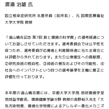
渡邉 治雄 氏
国立感染症研究所 名誉所員〈前所長〉、元 国際医療福祉
大学大学院 教授
「遠山椿吉記念 第7回 食と環境の科学賞」の選考経過につ
いてお話しさせていただきます。選考委員会では公平性を
保つため、選考委員が応募者と利害関係者に当たる場合に
は評価から外れております。また①公衆衛生への貢献度、
②研究技術の独自性、③技術の普及およびその可能性、④
社会へのインパクトという四つの選考基準を主軸に厳正に
評価を行っております。
本年度の遠山椿吉賞には、京都大学大学院 地球環境学堂
地球益学廊長、環境健康学論分野 教授の高野裕久先生「大
気汚染物質、環境化学物質によるアレルギー悪化メカニズ