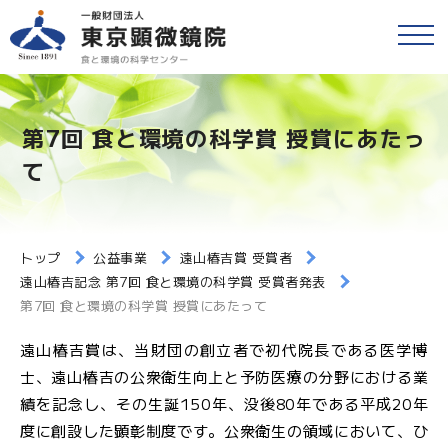
戻る
食品等の検査
検便(腸内細菌検査)
第7回 食と環境の科学賞 授賞にあたっ
各種検査・サービス
簡易専用水道検査
て
財団情報
各種検査窓口のご案内
アクセス
トップ
公益事業
遠山椿吉賞 受賞者
衛生検査とHACCP
遠山椿吉記念 第7回 食と環境の科学賞 受賞者発表
第7回 食と環境の科学賞 授賞にあたって
採用情報
水質検査
遠山椿吉賞は、当財団の創立者で初代院長である医学博
食と環境のコラム
士、遠山椿吉の公衆衛生向上と予防医療の分野における業
環境検査
績を記念し、その生誕150年、没後80年である平成20年
公益事業
度に創設した顕彰制度です。公衆衛生の領域において、ひ
研修・セミナー