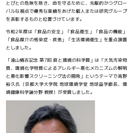
とびとの危険を除き、命を守るために、先駆的かつグロー
バルな視点で優秀な業績をあげた個人または研究グループ
JFS規格の監査・取得支援
を表彰するものと位置づけています。
各検査のご依頼用紙
検
令和2年度は「食品の安全」「食品衛生」「食品の機能」
査
「食品媒介の感染症・疾患」「生活環境衛生」を重点課題
窓
としました。
口
の
「遠山椿吉記念 第7回 食と環境の科学賞」は「大気汚染物
ご
質、環境化学物質によるアレルギー悪化メカニズムの解明
案
と悪化影響スクリーニング法の開発」というテーマで高野
内
裕久氏（京都大学大学院 地球環境学堂 地球益学廊長、環
境健康科学論分野 教授）が受賞しました。
検
査
依
頼
書