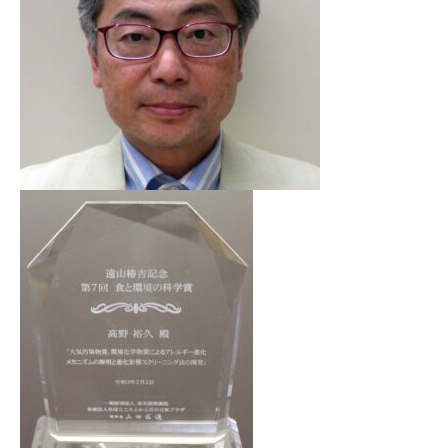
文
字
大
サ
中
小
イ
ズ
お
問
い
合
わ
せ
メ
ー