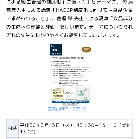
による衛生管理の制度化」に備えて』をテーマに、 杉浦
嘉彦先生による講演「HACCP制度化に向けて～食品企業
JFS規格の監査・取得支援
に求められること」 、豊福 肇 先生による講演「食品成分
の生体への影響と評価」を行います。テーマについてそれ
各検査のご依頼用紙
検
ぞれの先生にわかりやすくお話をしていただきます。
査
窓
口
の
ご
案
内
検
ご案内PDF：275KB
査
依
頼
平成30年3月13日（火） 13：30～16：10（受付
日時
13:00）
書