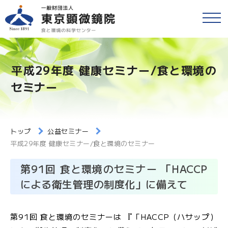
戻る
食品等の検査
検便(腸内細菌検査)
平成29年度 健康セミナー/食と環境の
各種検査・サービス
簡易専用水道検査
セミナー
財団情報
各種検査窓口のご案内
アクセス
トップ
公益セミナー
衛生検査とHACCP
平成29年度 健康セミナー/食と環境のセミナー
採用情報
水質検査
第91回 食と環境のセミナー 「HACCP
による衛生管理の制度化」に備えて
食と環境のコラム
環境検査
第91回 食と環境のセミナーは 『「HACCP（ハサップ）
公益事業
研修・セミナー