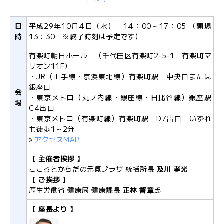
日
平成29年10月4日（水） 14：00～17：05 （開場
時
13：30 ※終了時刻は予定です）
有楽町朝日ホール （千代田区有楽町2-5-1 有楽町マ
リオン11F）
・JR（山手線・京浜東北線）有楽町駅 中央口または
銀座口
会
・東京メトロ（丸ノ内線・銀座線・日比谷線）銀座駅
場
C4出口
・東京メトロ（有楽町線）有楽町駅 D7出口 いずれ
も徒歩1～2分
»
アクセスMAP
【 主催者挨拶 】
こころとからだの元氣プラザ 統括所長
及川 孝光
【 ご挨拶 】
厚生労働省 健康局 健康課長
正林 督章
氏
【 座長より 】