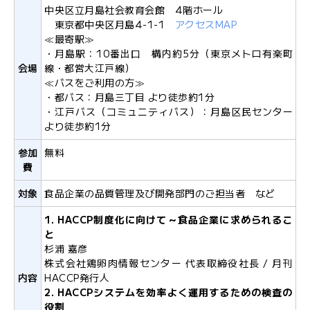
中央区立月島社会教育会館 4階ホール
文
東京都中央区月島4-1-1
アクセスMAP
字
≪最寄駅≫
大
サ
中
小
・月島駅：10番出口 構内約5分（東京メトロ有楽町
イ
会場
線・都営大江戸線）
ズ
≪バスをご利用の方≫
・都バス：月島三丁目 より徒歩約1分
・江戸バス（コミュニティバス）：月島区民センター
より徒歩約1分
参加
無料
お
費
問
い
対象
食品企業の品質管理及び開発部門のご担当者 など
合
1. HACCP制度化に向けて～食品企業に求められるこ
わ
と
せ
杉浦 嘉彦
株式会社鶏卵肉情報センター 代表取締役社長 / 月刊
内容
HACCP発行人
メ
2. HACCPシステムを効率よく運用するための検査の
ー
役割