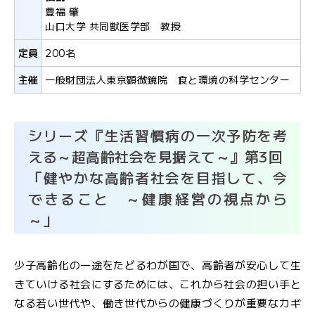
ル
豊福 肇
マ
山口大学 共同獣医学部 教授
ガ
定員
200名
ジ
ン
主催
一般財団法人東京顕微鏡院 食と環境の科学センター
シリーズ『生活習慣病の一次予防を考
える～超高齢社会を見据えて～』第3回
「健やかな高齢者社会を目指して、今
できること ～健康経営の視点から
～」
少子高齢化の一途をたどるわが国で、高齢者が安心して生
きていける社会にするためには、これから社会の担い手と
なる若い世代や、働き世代からの健康づくりが重要なカギ