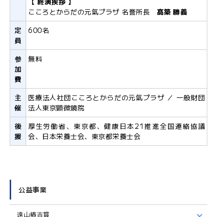
【 終演挨拶 】
こころとからだの元氣プラザ 名誉所長
髙築 勝義
定
600名
員
参
無料
加
費
主
医療法人社団こころとからだの元氣プラザ ／ 一般財団
催
法人東京顕微鏡院
後
厚生労働省、東京都、健康日本21推進全国連絡協議
援
会、日本栄養士会、東京都栄養士会
公益事業
遠山椿吉賞