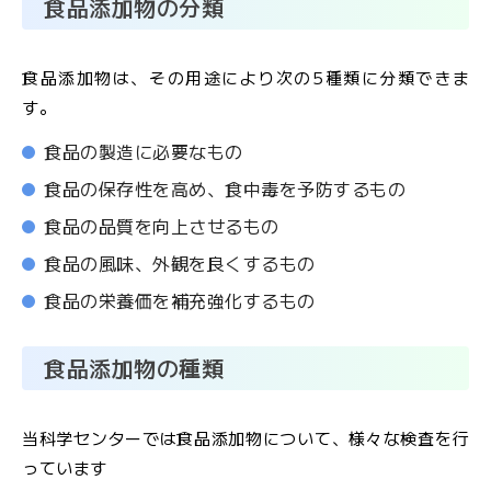
食品添加物の分類
JFS規格の監査・取得支援
食品添加物は、その用途により次の5種類に分類できま
各検査のご依頼用紙
検
す。
査
食品の製造に必要なもの
窓
口
食品の保存性を高め、食中毒を予防するもの
の
食品の品質を向上させるもの
ご
案
食品の風味、外観を良くするもの
内
食品の栄養価を補充強化するもの
検
食品添加物の種類
査
依
当科学センターでは食品添加物について、様々な検査を行
頼
書
っています