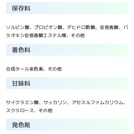
文
保存料
字
大
サ
中
小
イ
ソルビン酸、プロピオン酸、デヒドロ酢酸、安息香酸、パ
ズ
ラオキシ安息香酸エステル類、その他
着色料
お
合成タール系色素、その他
問
甘味料
い
合
わ
サイクラミン酸、サッカリン、アセスルファムカリウム、
せ
スクラロース、その他
メ
発色剤
ー