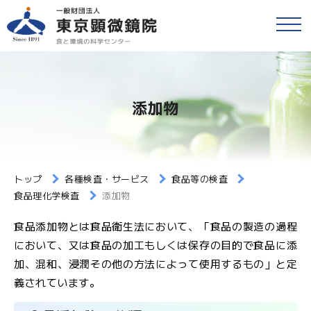
戻る
食品等の検査
検便(腸内細菌検査)
各種検査・サービス
添加物
簡易専用水道検査
財団情報
各種検査窓口のご案内
アクセス
トップ
各種検査・サービス
食品等の検査
衛生検査とHACCP
食品理化学検査
添加物
採用情報
水質検査
食品添加物とは食品衛生法において、「食品の製造の過程
において、又は食品の加工もしくは保存の目的で食品に添
食と環境のコラム
環境検査
加、混和、浸潤その他の方法によって使用するもの」と定
義されています。
公益事業
研修・セミナー