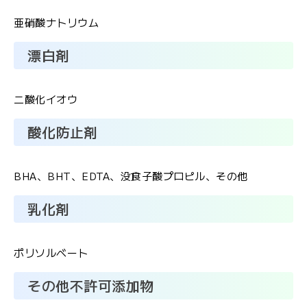
ル
マ
亜硝酸ナトリウム
ガ
漂白剤
ジ
ン
二酸化イオウ
酸化防止剤
BHA、BHT、EDTA、没食子酸プロピル、その他
乳化剤
ポリソルベート
その他不許可添加物