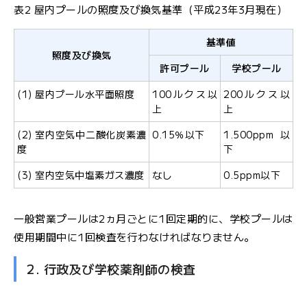
表2 屋内プールの照度及び換気基準（平成23年3月現在）
基準値
照度及び換気
許可プール
学校プール
(1) 屋内プール水平面照度
100ルクス以
200ルクス以
上
上
(2) 室内空気中二酸化炭素濃
0.15％以下
1.500ppm以
度
下
(3) 室内空気中塩素ガス濃度
なし
0.5ppm以下
一般営業プールは2ヵ月ごとに1回定期的に、学校プールは
使用期間中に1回検査を行わなければなりません。
2. 行政及び学校薬剤師の検査