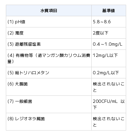
ル
マ
水質項目
基準値
ガ
(1) pH値
5.8～8.6
ジ
ン
(2) 濁度
2度以下
(3) 遊離残留塩素
0.4～1.0mg/L
(4) 有機物等（過マンガン酸カリウム消費
12mg/L以下
量）
(5) 総トリハロメタン
0.2mg/L以下
(6) 大腸菌
検出されないこ
と
(7) 一般細菌
200CFU/mL以
下
(8) レジオネラ属菌
検出されないこ
と