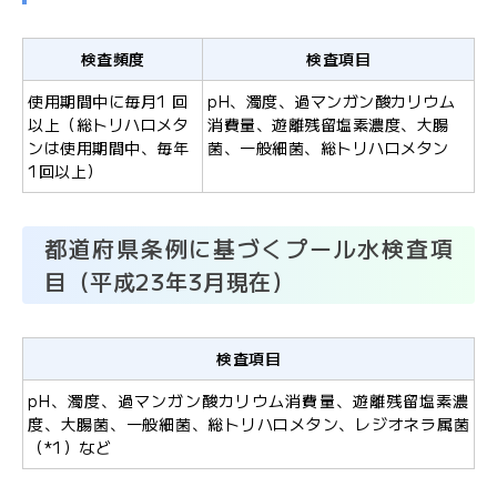
JFS規格の監査・取得支援
検査頻度
検査項目
使用期間中に毎月1 回
pH、濁度、過マンガン酸カリウム
各検査のご依頼用紙
検
以上（総トリハロメタ
消費量、遊離残留塩素濃度、大腸
査
ンは使用期間中、毎年
菌、一般細菌、総トリハロメタン
窓
1回以上）
口
の
ご
都道府県条例に基づくプール水検査項
案
目（平成23年3月現在）
内
検査項目
検
査
pH、濁度、過マンガン酸カリウム消費量、遊離残留塩素濃
依
度、大腸菌、一般細菌、総トリハロメタン、レジオネラ属菌
頼
（*1）など
書