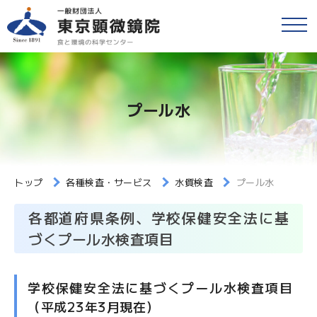
戻る
食品等の検査
検便(腸内細菌検査)
各種検査・サービス
プール水
簡易専用水道検査
財団情報
各種検査窓口のご案内
アクセス
トップ
各種検査・サービス
水質検査
プール水
衛生検査とHACCP
各都道府県条例、学校保健安全法に基
採用情報
水質検査
づくプール水検査項目
食と環境のコラム
環境検査
学校保健安全法に基づくプール水検査項目
公益事業
（平成23年3月現在）
研修・セミナー