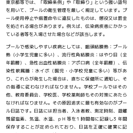
東京都等では、「取締条例」や「取締り」という強い語句
を用いて、プールの衛生管理を厳しく規定しています。プ
ール使用停止や措置命令に違反したものは、懲役又は罰金
を処される場合があります。例えば、伝染病疾患にかかっ
ている者等を入場させた場合などが該当します。
プールで感染しやすい疾病としては、咽頭結膜熱：プール
熱（小学生児童に多い）、流行性角結膜炎：はやり目（全
年齢層）、急性出血性結膜炎：アポロ病（全年齢層）、伝
染性軟属腫：水イボ（園児・小学校児童に多い）等があ
り、これらが発生した場合は、直ちに保健所に通知し、そ
の指導に従わなければなりません。学校プールではその
他、教育委員会、学校医、学校薬剤師もその対策にあたら
なければなりません。その原因追求に最も有効なのがプー
ル日誌です。日誌には担当者、入泳者数、測定時刻、遊離
残留塩素、気温、水温、ｐH 等を1 時間毎に記録し3 年間
保存することが定められており、日誌を正確に確実に記