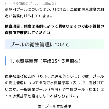
*1＝学校関係のプールには適応なし
文
※屋内プールについては2ヶ月に1回、二酸化炭素濃度の測
字
大
サ
中
小
定が義務付けられています。
イ
検査項目、頻度は条例によって異なりますので必ず管轄の
ズ
保健所で確認してください
プールの衛生管理について
お
1. 水質基準等（平成23年3月現在）
問
い
合
東京都並びに23区（以下、東京都等という）では、プール
わ
の衛生管理について条例で水質基準等（表1、2）を設けて
せ
います。一般営業プール（許可）や学校プール（届出）は
その水質基準を遵守しなければなりません。
メ
ー
表1 プール水質基準