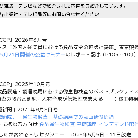
が雑誌・テレビなどで紹介された内容をご紹介しています。
各出版社・テレビ局等にお問い合わせください。
CCP』2026年8月号
クス「外国人従業員における食品安全の現状と課題」東京顕微
年5月21日開催の公益セミナー
のレポート記事 (P105～109)
CCP』2025年10月号
食品製造・調理現場における微生物検査のベストプラクティ
物検査の教育と訓練～人材育成が信頼性を支える～ ※微生物検
新聞』2025年8月8日号
微鏡院、「微生物検査」基礎講座での動画研修開講
生に携わる方向け
食品微生物検査 基礎講座 オンデマンド配
したが変わるトリセツショー』2025年6月5日・11日放送