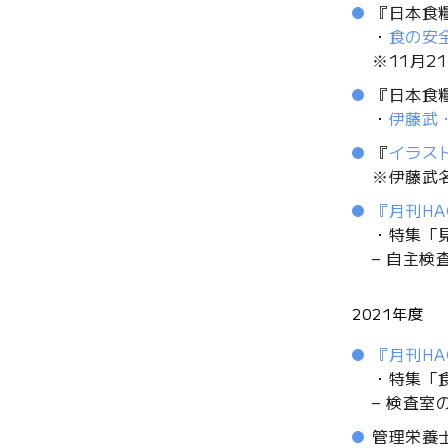
『日本食糧
・
食の安
※11月
『日本食糧
・
伊藤武
『
イラス
※伊藤武
『月刊HA
・特集「
– 自主
2021年度
『月刊HA
・特集「
– 検査
管理栄養