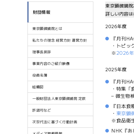
東京顕微鏡院
財団情報
詳しい内容は
2026年度
東京顕微鏡院とは
『月刊HA
私たちの理念 経営方針 運営方針
・トピッ
理事長挨拶
※
2026
事業内容のご紹介映像
2025年度
役員名簿
『月刊HA
組織図
・特集「
– 微生
一般財団法人東京顕微鏡院 定款
『日本食糧
許認可など
・
東京顕
※食品衛
次世代法に基づく行動計画
NHK『あ
メディア掲載情報