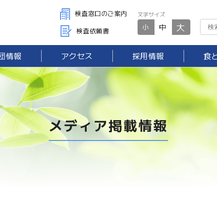
検査窓口のご案内
文字サイズ
大
中
小
検査依頼書
団情報
アクセス
採用情報
食
メディア掲載情報