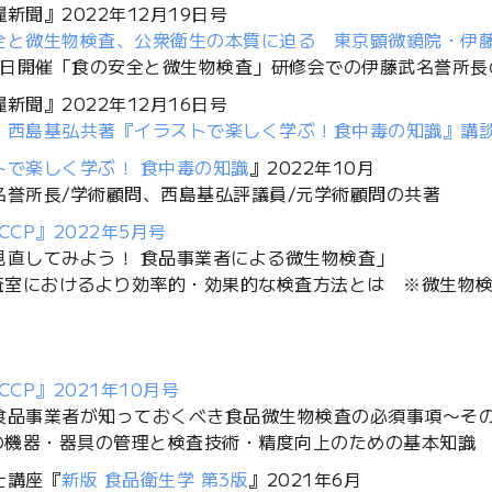
新聞』2022年12月19日号
全と微生物検査、公衆衛生の本質に迫る 東京顕微鏡院・伊
21日開催「食の安全と微生物検査」研修会での伊藤武名誉所
新聞』2022年12月16日号
・西島基弘共著『イラストで楽しく学ぶ！食中毒の知識』講
トで楽しく学ぶ！ 食中毒の知識
』2022年10月
名誉所長/学術顧問、西島基弘評議員/元学術顧問の共著
CCP』2022年5月号
見直してみよう！ 食品事業者による微生物検査」
検査室におけるより効率的・効果的な検査方法とは ※微生物検
CCP』2021年10月号
食品事業者が知っておくべき食品微生物検査の必須事項〜そ
室の機器・器具の管理と検査技術・精度向上のための基本知識 
士講座『
新版 食品衛生学 第3版
』2021年6月