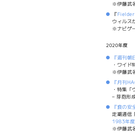
※伊藤武
『
Fielder
ウィルス
※ナビゲ
2020年度
『週刊朝日
・ワイド
※伊藤武
『月刊HA
・特集「
– 芽胞
『食の安全と
定期通信 
1983年
※伊藤武