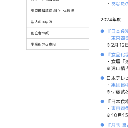
・
あなた
東京顕微鏡院 創立130周年
2024年度
法人のあゆみ
『日本食糧
創立者の顔
・
東京顕
※2月12
事業所のご案内
『食品化学
・食壇「
※遠山椿
日本テレビ
・
集団食
※伊藤武
『日本食糧
・
東京顕
※10月1
『月刊 食