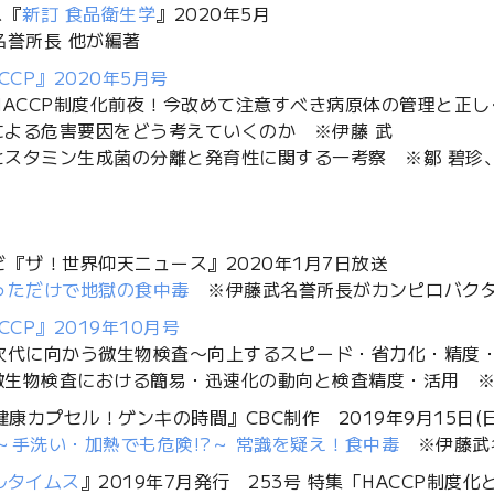
ス『
新訂 食品衛生学
』2020年5月
名誉所長 他が編著
CCP』2020年5月号
HACCP制度化前夜！今改めて注意すべき病原体の管理と正
物による危害要因をどう考えていくのか ※伊藤 武
性ヒスタミン生成菌の分離と発育性に関する一考察 ※鄒 碧珍、
ビ『ザ！世界仰天ニュース』2020年1月7日放送
っただけで地獄の食中毒
※伊藤武名誉所長がカンピロバクタ
CCP』2019年10月号
次代に向かう微生物検査〜向上するスピード・省力化・精度
の微生物検査における簡易・迅速化の動向と検査精度・活用 ※
健康カプセル！ゲンキの時間』CBC制作 2019年9月15日(日)
 ～手洗い・加熱でも危険!?～ 常識を疑え！食中毒
※伊藤武
ルタイムス
』2019年7月発行 253号 特集「HACCP制