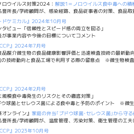
ノロウイルス対策2024：
解説1＝ノロウイルス食中毒への積
名誉所長/学術顧問が、感染経路、食品従事者の対策、食品取
ドケミカル』2024年10月号
ンタビュー「信頼性とスピード感の両立を図る」
長が事業内容や今後の目標についてコメント
CCP』2024年7月号
食品媒介微生物の食品健康影響評価と迅速検査技術の最新動
検査の技術動向と食品工場で利用する際の留意点 ※微生物検査
CCP』2024年2月号
大規模食中毒発生のリスクとその徹底対策」
ブドウ球菌とセレウス菌による食中毒と予防のポイント ※微生
済オンライン』
家庭の弁当｢ブドウ球菌･セレウス菌｣から守る
名誉所長/学術顧問が、温度管理、汚染対策、衛生管理の工夫
CCP』2023年10月号