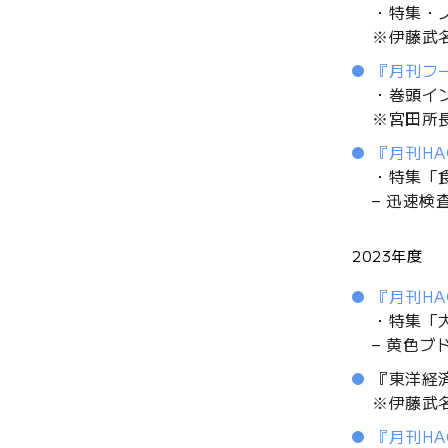
・特集・
※伊藤武
『月刊フー
・巻頭イ
※宮田所
『月刊HA
・特集「
– 迅速
2023年度
『月刊HA
・特集「
– 黄色
『東洋経
※伊藤武
『月刊HA