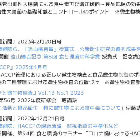
腸管出血性大腸菌による食中毒再び増加傾向～食品現場の効
出血性大腸菌の基礎知識とコントロールのポイント ※微生物検
新聞』2023年2月20日号
微鏡院ら、「遠山椿吉賞」授賞式 公衆衛生研究の優秀成果
日開催
遠山椿吉記念 第8回 食と環境の科学賞
授賞式・記念講
CCP』2023年1月号
HACCP管理における正しい微生物検査と食品微生物制御のポ
製造の工程管理における微生物検査の位置づけ ※微生物検査部
微生物検査』Vol.13 No.1 2023
第56号 2022年度研修会 聴講録
生活動と食品衛生 特に微生物による食中毒について
」伊藤武
新聞』2022年12月21日号
微鏡院、HACCPの課題議論 監視指導の平準化など
8日開催、第94回 食と環境のセミナー「コロナ禍におけるHA