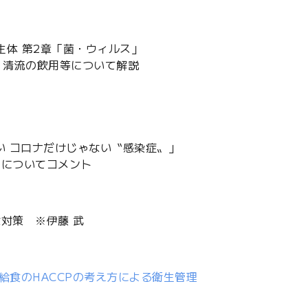
生体 第2章「菌・ウィルス」
、清流の飲用等について解説
い コロナだけじゃない〝感染症〟」
)についてコメント
」
対策 ※伊藤 武
校給食のHACCPの考え方による衛生管理