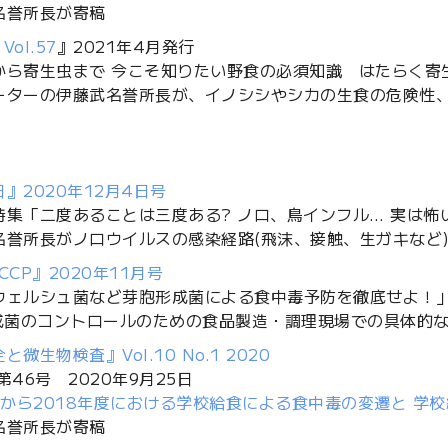
名誉所長が寄稿
 Vol.57
』2021年4月発行
から寄生虫まで 今こそ知りたい野食の必須知識 はたらく寄
ーターの伊藤武名誉所長が、イノシシやシカの生食の危険性
』2020年12月4日号
特集「二度あることは三度ある? ノロ、鳥インフル… 実は怖
名誉所長がノロウイルスの感染経路(飛沫、接触、生ガキなど
CCP』2020年11月号
ウェルシュ菌など芽胞形成菌による食中毒予防を徹底せよ！
形成菌のコントロールのための食品製造・調理現場での具体的な
微生物検査』Vol.10 No.1 2020
第46号 2020年9月25日
度から2018年度における学校給食による食中毒の変遷と 学
名誉所長が寄稿