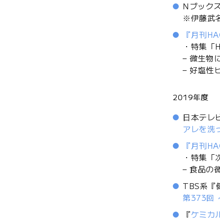
Nブック
※伊藤武
『月刊HA
・特集「
– 微生
– 好塩
2019年度
日本テレ
アレを洗
『月刊HA
・特集「
– 食品
TBS系『
第373回
『
ケミカ