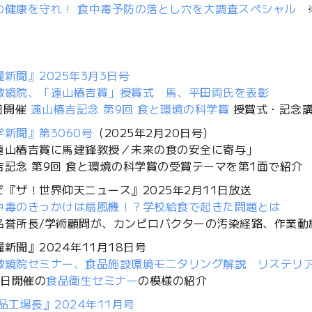
の健康を守れ！ 食中毒予防の落とし穴を大調査スペシャル
※
新聞』2025年3月3日号
微鏡院、「遠山椿吉賞」授賞式 馬、平田両氏を表彰
日開催
遠山椿吉記念 第9回 食と環境の科学賞
授賞式・記念講
新聞』第3060号
（2025年2月20日号）
遠山椿吉賞に馬建鋒教授／未来の食の安全に寄与」
吉記念 第9回 食と環境の科学賞の受賞テーマを第1面で紹介
『ザ！世界仰天ニュース』2025年2月11日放送
中毒のきっかけは扇風機！？学校給食で起きた問題とは
名誉所長/学術顧問が、カンピロバクターの汚染経路、作業動
新聞』2024年11月18日号
微鏡院セミナー、食品施設環境モニタリング解説 リステリ
5日開催の
食品衛生セミナー
の模様の紹介
品工場長』2024年11月号