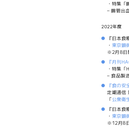
・特集「
– 腸管
2022年度
『日本食糧
・
東京顕
※2月8
『月刊HA
・特集「
– 食品
『食の安全と
定期通信 
「
公衆衛
『日本食糧
・
東京顕
※12月