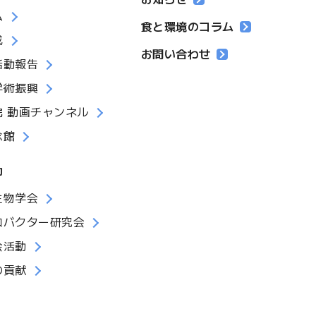
ム
食と環境のコラム
成
お問い合わせ
活動報告
学術振興
院 動画チャンネル
念館
動
生物学会
ロバクター研究会
会活動
の貢献