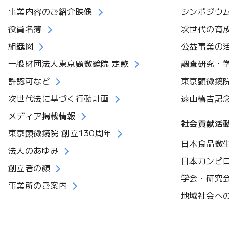
事業内容のご紹介映像
シンポジウ
役員名簿
次世代の育
組織図
公益事業の
一般財団法人東京顕微鏡院 定款
調査研究・
許認可など
東京顕微鏡
次世代法に基づく行動計画
遠山椿吉記
メディア掲載情報
社会貢献活
東京顕微鏡院 創立130周年
日本食品微
法人のあゆみ
日本カンピ
創立者の顔
学会・研究
事業所のご案内
地域社会へ