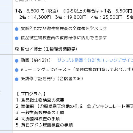
1名：8,800 円 (税込) ※2名以上の場合は＋1名：5,50
2名：14,300円 3名：19,800円 4名：25,300円 5名
実践的な食品微生物検査の全体像を学べます
食品微生物検査員の教育研修に活用できます
森 哲也／博士 (生物環境調節学)
動画（約42分）
サンプル動画 1分21秒 (テックデザイ
eラーニングによるテスト（問題は複数用意しております
受講修了証を発行（合格者のみ）
容
【 プログラム 】
食品微生物検査の概要
準備編 （①標準寒天培地の作成 ②デソキシコレート寒
一般生菌数検査の手順
大腸菌群検査の手順
黄色ブドウ球菌検査の手順