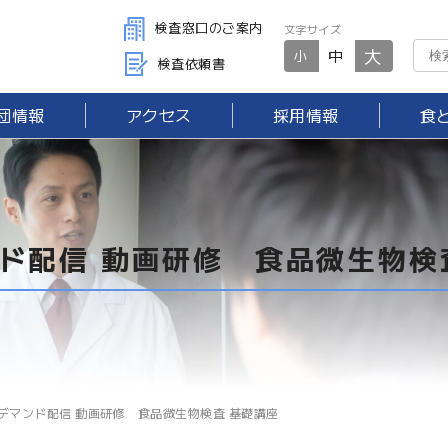
検査窓口のご案内
文字サイズ
大
中
小
検査依頼書
団情報
アクセス
採用情報
食
ド配信 動画研修 食品微生物検
デマンド配信 動画研修 食品微生物検査 基礎講座